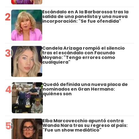
Escándalo en A la Barbarossa tras la
2
salida de una panelista y una nueva
incorporación: "Se fue ofendida"
Candela Arizaga rompió el silencio
3
tras el escándalo con Facundo
Moyano: "Tengo errores como
cualquiera"
Quedó definida una nueva placa de
4
nominados en Gran Hermano:
quiénes son
Elba Marcovecchio apuntó contra
5
Wanda Nara tras su regreso al país:
"Fue un show mediático"