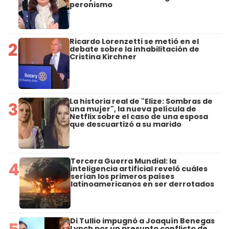
peronismo
Ricardo Lorenzetti se metió en el
2
debate sobre la inhabilitación de
Cristina Kirchner
La historia real de "Elize: Sombras de
3
una mujer", la nueva película de
Netflix sobre el caso de una esposa
que descuartizó a su marido
Tercera Guerra Mundial: la
4
inteligencia artificial reveló cuáles
serían los primeros países
latinoamericanos en ser derrotados
Di Tullio impugnó a Joaquín Benegas
Lynch por un presunto conflicto de