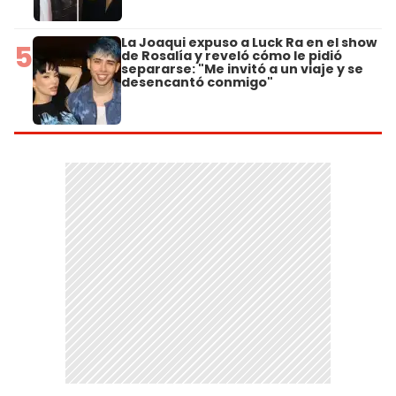
La Joaqui expuso a Luck Ra en el show
5
de Rosalía y reveló cómo le pidió
separarse: "Me invitó a un viaje y se
desencantó conmigo"