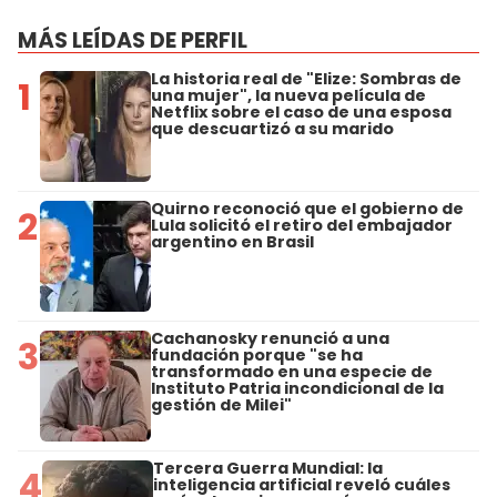
MÁS LEÍDAS DE PERFIL
La historia real de "Elize: Sombras de
1
una mujer", la nueva película de
Netflix sobre el caso de una esposa
que descuartizó a su marido
Quirno reconoció que el gobierno de
2
Lula solicitó el retiro del embajador
argentino en Brasil
Cachanosky renunció a una
3
fundación porque "se ha
transformado en una especie de
Instituto Patria incondicional de la
gestión de Milei"
Tercera Guerra Mundial: la
4
inteligencia artificial reveló cuáles