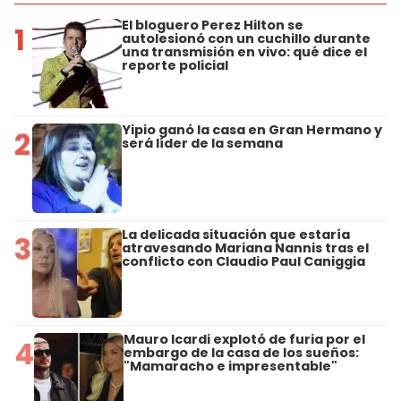
El bloguero Perez Hilton se
1
autolesionó con un cuchillo durante
una transmisión en vivo: qué dice el
reporte policial
Yipio ganó la casa en Gran Hermano y
2
será líder de la semana
La delicada situación que estaría
3
atravesando Mariana Nannis tras el
conflicto con Claudio Paul Caniggia
Mauro Icardi explotó de furia por el
4
embargo de la casa de los sueños:
"Mamaracho e impresentable"