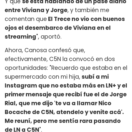
Y que
se está hablando de un pase diario
entre Viviana y Jorge
, y también me
comentan que
El Trece no vio con buenos
ojos el desembarco de Viviana en el
streaming
", aportó.
Ahora, Canosa confesó que,
efectivamente, C5N la convocó en dos
oportunidades: "Recuerdo que estaba en el
supermercado con mi hija,
subí a mi
Instagram que no estaba más en LN+ y el
primer mensaje que recibí fue el de Jorge
Rial, que me dijo 'te va a llamar Nico
Bocache de C5N, atendelo y venite acá'.
Me reuní, pero me sentía rara pasando
de LN a C5N
".