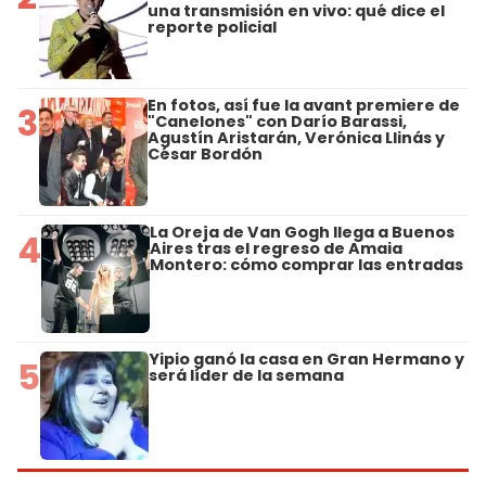
una transmisión en vivo: qué dice el
reporte policial
En fotos, así fue la avant premiere de
3
"Canelones" con Darío Barassi,
Agustín Aristarán, Verónica Llinás y
César Bordón
La Oreja de Van Gogh llega a Buenos
4
Aires tras el regreso de Amaia
Montero: cómo comprar las entradas
Yipio ganó la casa en Gran Hermano y
5
será líder de la semana