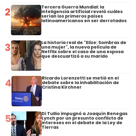
Tercera Guerra Mundial: la
2
inteligencia artificial reveló cuáles
serían los primeros países
latinoamericanos en ser derrotados
La historia real de "Elize: Sombras de
3
una mujer", la nueva película de
Netflix sobre el caso de una esposa
que descuartizó a su marido
Ricardo Lorenzetti se metió en el
4
debate sobre la inhabilitación de
Cristina Kirchner
Di Tullio impugnó a Joaquín Benegas
5
Lynch por un presunto conflicto de
intereses en el debate de la Ley de
Tierras