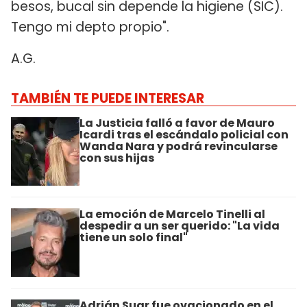
besos, bucal sin depende la higiene (SIC).
Tengo mi depto propio".
A.G.
TAMBIÉN TE PUEDE INTERESAR
La Justicia falló a favor de Mauro
Icardi tras el escándalo policial con
Wanda Nara y podrá revincularse
con sus hijas
La emoción de Marcelo Tinelli al
despedir a un ser querido: "La vida
tiene un solo final"
Adrián Suar fue ovacionado en el