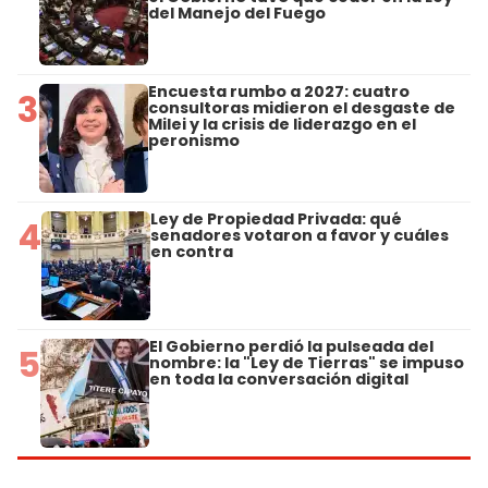
del Manejo del Fuego
Encuesta rumbo a 2027: cuatro
3
consultoras midieron el desgaste de
Milei y la crisis de liderazgo en el
peronismo
Ley de Propiedad Privada: qué
4
senadores votaron a favor y cuáles
en contra
El Gobierno perdió la pulseada del
5
nombre: la "Ley de Tierras" se impuso
en toda la conversación digital