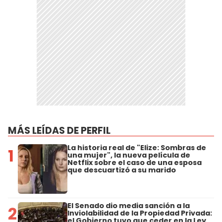
MÁS LEÍDAS DE PERFIL
La historia real de "Elize: Sombras de
1
una mujer", la nueva película de
Netflix sobre el caso de una esposa
que descuartizó a su marido
El Senado dio media sanción a la
2
Inviolabilidad de la Propiedad Privada:
el Gobierno tuvo que ceder en la Ley