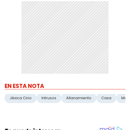
EN ESTA NOTA
Jésica Cirio
Intrusos
Allanamiento
Casa
Mad