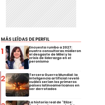
MÁS LEÍDAS DE PERFIL
Encuesta rumbo a 2027:
1
cuatro consultoras midieron
el desgaste de Milei y la
crisis de liderazgo en el
peronismo
Tercera Guerra Mundial: la
2
inteligencia artificial reveló
cuáles serían los primeros
países latinoamericanos en
ser derrotados
La historia real de "Elize: