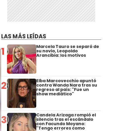
LAS MÁS LEÍDAS
Marcela Tauro se separó de
1
su novio, Leopoldo
Arancibia: los motivos
Elba Marcovecchio apuntó
2
contra Wanda Nara tras su
regreso al país: "Fue un
show mediático"
Candela Arizaga rompió el
3
silencio tras el escándalo
con Facundo Moyano:
"Tengo errores como