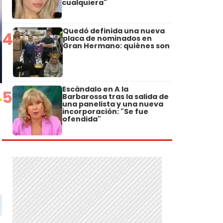
cualquiera"
Quedó definida una nueva
4
placa de nominados en
Gran Hermano: quiénes son
Escándalo en A la
5
Barbarossa tras la salida de
una panelista y una nueva
incorporación: "Se fue
ofendida"