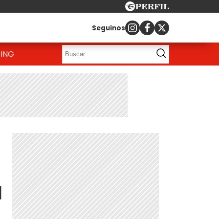
Seguinos
ING
a