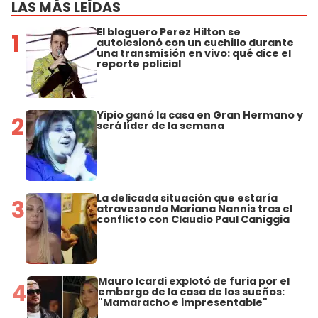
LAS MÁS LEÍDAS
El bloguero Perez Hilton se
1
autolesionó con un cuchillo durante
una transmisión en vivo: qué dice el
reporte policial
Yipio ganó la casa en Gran Hermano y
2
será líder de la semana
La delicada situación que estaría
3
atravesando Mariana Nannis tras el
conflicto con Claudio Paul Caniggia
Mauro Icardi explotó de furia por el
4
embargo de la casa de los sueños:
"Mamaracho e impresentable"