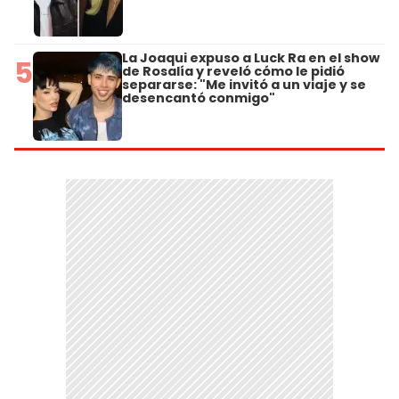
La Joaqui expuso a Luck Ra en el show
5
de Rosalía y reveló cómo le pidió
separarse: "Me invitó a un viaje y se
desencantó conmigo"