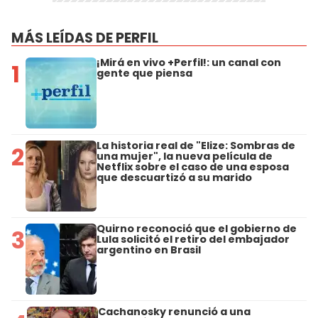
MÁS LEÍDAS DE PERFIL
¡Mirá en vivo +Perfil!: un canal con
1
gente que piensa
La historia real de "Elize: Sombras de
2
una mujer", la nueva película de
Netflix sobre el caso de una esposa
que descuartizó a su marido
Quirno reconoció que el gobierno de
3
Lula solicitó el retiro del embajador
argentino en Brasil
Cachanosky renunció a una