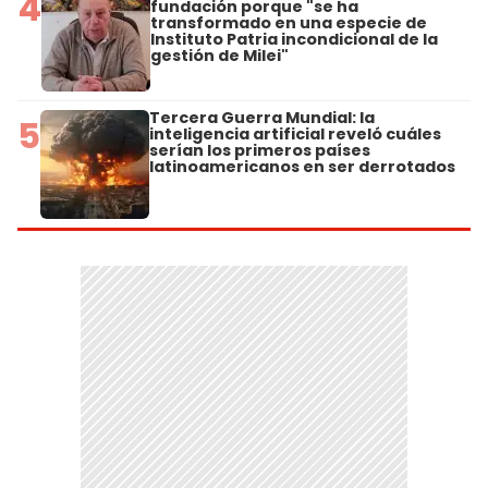
4
fundación porque "se ha
transformado en una especie de
Instituto Patria incondicional de la
gestión de Milei"
Tercera Guerra Mundial: la
5
inteligencia artificial reveló cuáles
serían los primeros países
latinoamericanos en ser derrotados