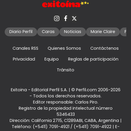
Diario Perfil
Caras
Noticias
Marie Claire
Fo
Canales RSS
Quienes Somos
Contáctenos
Privacidad
Equipo
Reglas de participación
Tránsito
Exitoina - Editorial Perfil S.A.
| © Perfil.com 2006-2026
- Todos los derechos reservados.
Editor responsable: Carlos Piro.
Registro de la propiedad intelectual número
5346433
Dirección:
California 2715
,
C1289ABI
,
CABA, Argentina
|
Teléfono:
(+5411) 7091-4921
/
(+5411) 7091-4922
| E-