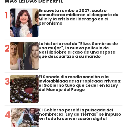
MÁS LEÍDAS DE PERFIL
Encuesta rumbo a 2027: cuatro
1
consultoras midieron el desgaste de
Milei y la crisis de liderazgo en el
peronismo
La historia real de "Elize: Sombras de
2
una mujer", la nueva película de
Netflix sobre el caso de una esposa
que descuartizó a su marido
El Senado dio media sanción a la
3
Inviolabilidad de la Propiedad Privada:
el Gobierno tuvo que ceder en la Ley
del Manejo del Fuego
El Gobierno perdió la pulseada del
4
nombre: la "Ley de Tierras" se impuso
en toda la conversación digital