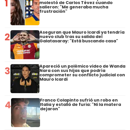
1
molestó de Carlos Tévez cuando
salieron: "Me generaba mucha
frustración"
Aseguran que Mauro Icardi ya tendría
2
nuevo club tras su salida del
Galatasaray: "Está buscando casa"
Apareció un polémico video de Wanda
3
Nara con sus hijas que podría
comprometer su conflicto judicial con
Mauro Icardi
Franco Colapinto sufrió un robo en
4
Italia y estalló de furia: "Ni la matera
dejaron"