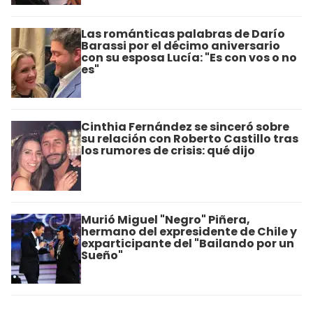
Las románticas palabras de Darío
Barassi por el décimo aniversario
con su esposa Lucía: "Es con vos o no
es"
Cinthia Fernández se sinceró sobre
su relación con Roberto Castillo tras
los rumores de crisis: qué dijo
Murió Miguel "Negro" Piñera,
hermano del expresidente de Chile y
exparticipante del "Bailando por un
Sueño"