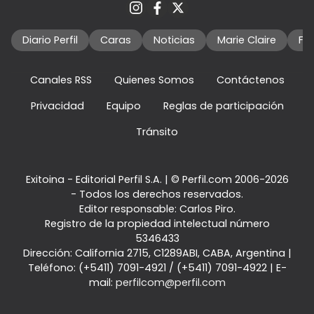
Diario Perfil
Caras
Noticias
Marie Claire
Fo
Canales RSS
Quienes Somos
Contáctenos
Privacidad
Equipo
Reglas de participación
Tránsito
Exitoina - Editorial Perfil S.A.
| © Perfil.com 2006-2026
- Todos los derechos reservados.
Editor responsable: Carlos Piro.
Registro de la propiedad intelectual número
5346433
Dirección:
California 2715
,
C1289ABI
,
CABA, Argentina
|
Teléfono:
(+5411) 7091-4921
/
(+5411) 7091-4922
| E-
mail:
perfilcom@perfil.com