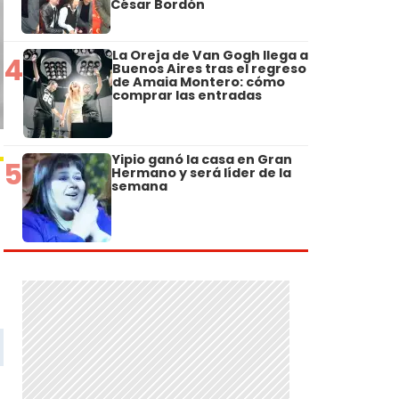
César Bordón
La Oreja de Van Gogh llega a
4
Buenos Aires tras el regreso
de Amaia Montero: cómo
comprar las entradas
Yipio ganó la casa en Gran
5
Hermano y será líder de la
semana