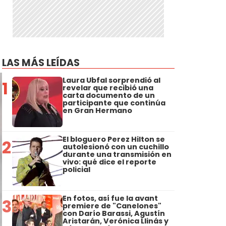
LAS MÁS LEÍDAS
Laura Ubfal sorprendió al
1
revelar que recibió una
carta documento de un
participante que continúa
en Gran Hermano
El bloguero Perez Hilton se
2
autolesionó con un cuchillo
durante una transmisión en
vivo: qué dice el reporte
policial
En fotos, así fue la avant
3
premiere de "Canelones"
con Darío Barassi, Agustín
Aristarán, Verónica Llinás y