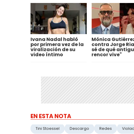
Ivana Nadal habló
Mónica Gutiérre
por primera vez de la
contra Jorge Ria
viralización de su
sé de qué antig
video íntimo
rencor vive"
EN ESTA NOTA
Tini Stoessel
Descargo
Redes
Viola