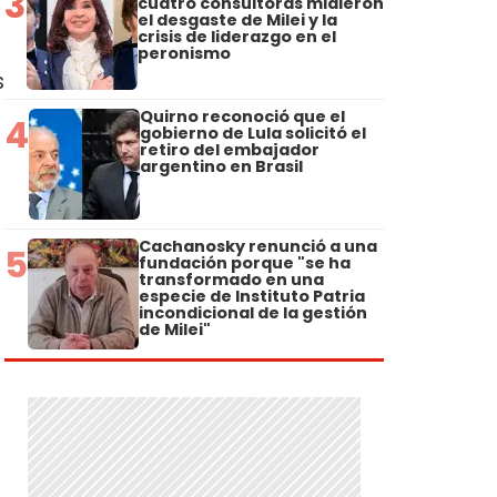
3
cuatro consultoras midieron
el desgaste de Milei y la
crisis de liderazgo en el
peronismo
s
Quirno reconoció que el
4
gobierno de Lula solicitó el
retiro del embajador
argentino en Brasil
Cachanosky renunció a una
5
fundación porque "se ha
transformado en una
especie de Instituto Patria
incondicional de la gestión
de Milei"