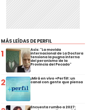
MÁS LEÍDAS DE PERFIL
Asís: "La movida
1
internacional de La Doctora
tensiona la pugna interna
del peronismo de la
Provincia del Pecado"
¡Mirá en vivo +Perfil!: un
2
canal con gente que piensa
Encuesta rumbo a 2027: