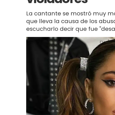
La cantante se mostró muy mole
que lleva la causa de los abu
escucharlo decir que fue "des