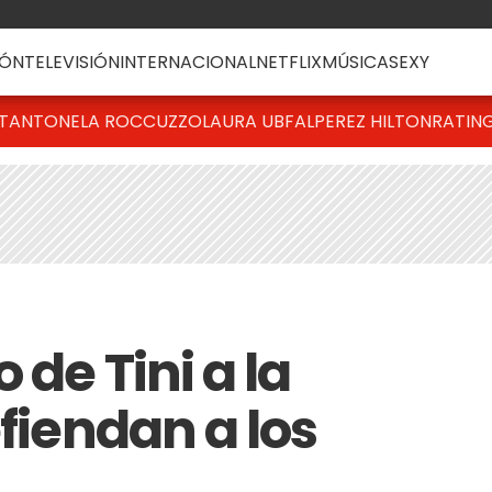
ÓN
TELEVISIÓN
INTERNACIONAL
NETFLIX
MÚSICA
SEXY
T
ANTONELA ROCCUZZO
LAURA UBFAL
PEREZ HILTON
RATIN
 de Tini a la
efiendan a los