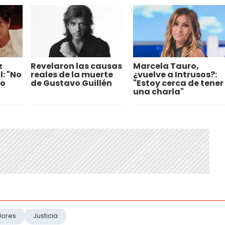
z
Revelaron las causas
Marcela Tauro,
l: "No
reales de la muerte
¿vuelve a Intrusos?:
uo
de Gustavo Guillén
"Estoy cerca de tener
una charla"
dores
Justicia