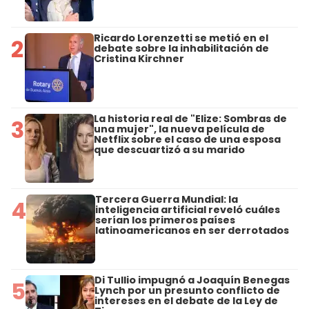
Ricardo Lorenzetti se metió en el
2
debate sobre la inhabilitación de
Cristina Kirchner
La historia real de "Elize: Sombras de
3
una mujer", la nueva película de
Netflix sobre el caso de una esposa
que descuartizó a su marido
Tercera Guerra Mundial: la
4
inteligencia artificial reveló cuáles
serían los primeros países
latinoamericanos en ser derrotados
Di Tullio impugnó a Joaquín Benegas
5
Lynch por un presunto conflicto de
intereses en el debate de la Ley de