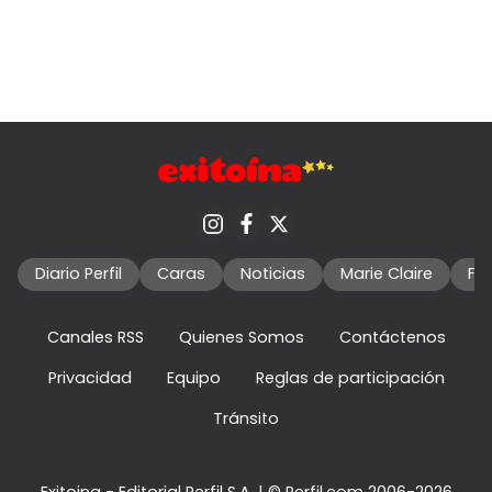
Diario Perfil
Caras
Noticias
Marie Claire
Fo
Canales RSS
Quienes Somos
Contáctenos
Privacidad
Equipo
Reglas de participación
Tránsito
Exitoina - Editorial Perfil S.A.
| © Perfil.com 2006-2026