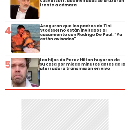
Kusnetzoff: dos invitadas se cruzaron
frente a cámara
Aseguran que los padres de Tini
4
Stoessel no están invitados al
casamiento con Rodrigo De Paul: "Ya
están avisados"
Los hijos de Perez Hilton huyeron de
5
su casa por miedo minutos antes de la
aterradora transmisión en vivo