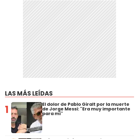
LAS MÁS LEÍDAS
El dolor de Pablo Giralt por la muerte
1
de Jorge Messi: "Era muy importante
para mí"