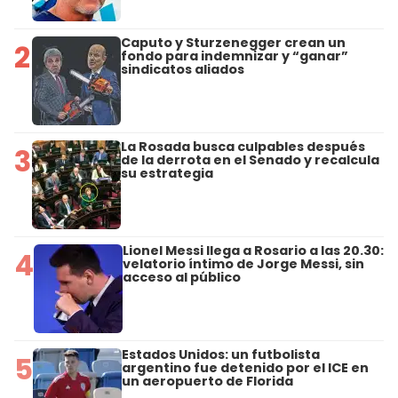
Caputo y Sturzenegger crean un
2
fondo para indemnizar y “ganar”
sindicatos aliados
La Rosada busca culpables después
3
de la derrota en el Senado y recalcula
su estrategia
Lionel Messi llega a Rosario a las 20.30:
4
velatorio íntimo de Jorge Messi, sin
acceso al público
Estados Unidos: un futbolista
5
argentino fue detenido por el ICE en
un aeropuerto de Florida