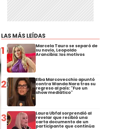
LAS MÁS LEÍDAS
Marcela Tauro se separó de
1
su novio, Leopoldo
Arancibia: los motivos
Elba Marcovecchio apuntó
2
contra Wanda Nara tras su
regreso al país: "Fue un
show mediático"
Laura Ubfal sorprendió al
3
revelar que recibió una
carta documento de un
participante que continúa