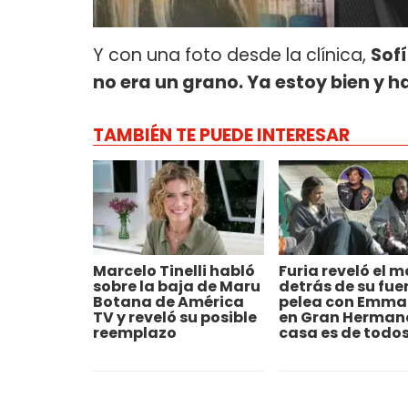
Y con una foto desde la clínica,
Sof
no era un grano. Ya estoy bien y 
TAMBIÉN TE PUEDE INTERESAR
Marcelo Tinelli habló
Furia reveló el m
sobre la baja de Maru
detrás de su fue
Botana de América
pelea con Emma
TV y reveló su posible
en Gran Hermano
reemplazo
casa es de todos