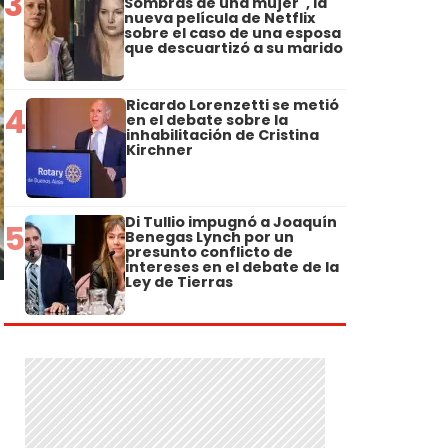
3
Sombras de una mujer", la
nueva película de Netflix
sobre el caso de una esposa
que descuartizó a su marido
Ricardo Lorenzetti se metió
4
en el debate sobre la
inhabilitación de Cristina
Kirchner
Di Tullio impugnó a Joaquín
5
Benegas Lynch por un
presunto conflicto de
intereses en el debate de la
Ley de Tierras