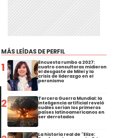
MÁS LEÍDAS DE PERFIL
Encuesta rumbo a 2027:
1
cuatro consultoras midieron
el desgaste de Milei y la
crisis de liderazgo en el
peronismo
Tercera Guerra Mundial: la
2
inteligencia artificial reveló
cuáles serían los primeros
países latinoamericanos en
ser derrotados
La historia real de "Elize: