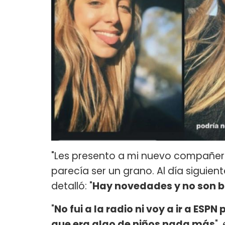
"Les presento a mi nuevo compañero 
parecía ser un grano. Al día siguient
detalló: "
Hay novedades y no son 
"
No fui a la radio ni voy a ir a ES
que era algo de niños nada más
",