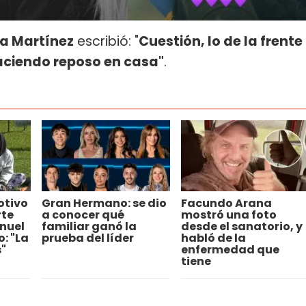
ía Martínez
escribió: "
Cuestión, lo de la frente
haciendo reposo en casa"
.
otivo
Gran Hermano: se dio
Facundo Arana
rte
a conocer qué
mostró una foto
nuel
familiar ganó la
desde el sanatorio, y
: "La
prueba del líder
habló de la
"
enfermedad que
tiene