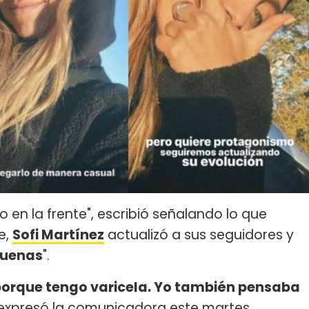
en la frente", escribió señalando lo que
e,
Sofi Martínez
actualizó a sus seguidores y
buenas
".
PN porque tengo varicela. Yo también pensaba
 expresó la comunicadora este martes.