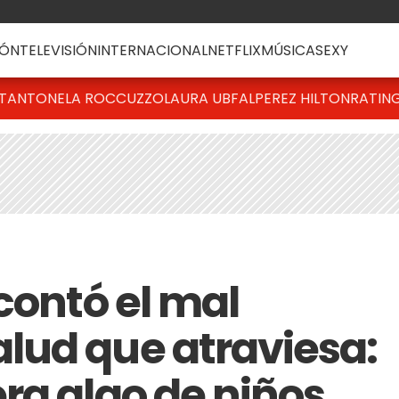
ÓN
TELEVISIÓN
INTERNACIONAL
NETFLIX
MÚSICA
SEXY
T
ANTONELA ROCCUZZO
LAURA UBFAL
PEREZ HILTON
RATIN
contó el mal
lud que atraviesa:
ra algo de niños