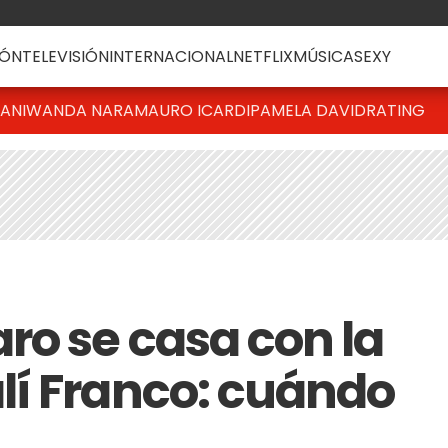
ÓN
TELEVISIÓN
INTERNACIONAL
NETFLIX
MÚSICA
SEXY
IANI
WANDA NARA
MAURO ICARDI
PAMELA DAVID
RATING
o se casa con la
í Franco: cuándo