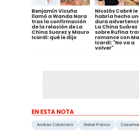
Benjamín Vicuña
Nicolás Cabré le
llamó a Wanda Nara
habría hecho un
tras la confirmación
dura advertenci
de la relación de La
La China Suárez
China Suarez y Mauro
sobre Rufina tra
Icardi: qué le dijo
romance con Ma
Icardi: "No va a
volver"
EN ESTA NOTA
Andres Calamaro
Natali Franco
Casamie