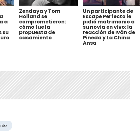
Zendaya y Tom
Un participante de
a
Holland se
Escape Perfecto le
a a
comprometieron:
pidió matrimonio a
cómo fue la
su novia en vivo: la
s su
propuesta de
reacción de Iván de
uro
casamiento
Pineda y La China
Ansa
nto