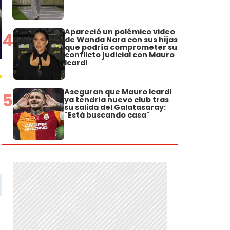
Apareció un polémico video
4
de Wanda Nara con sus hijas
que podría comprometer su
conflicto judicial con Mauro
Icardi
Aseguran que Mauro Icardi
5
ya tendría nuevo club tras
su salida del Galatasaray:
"Está buscando casa"