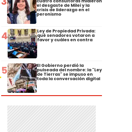
3
cuatro consultoras midieron
el desgaste de Milei y la
crisis de liderazgo en el
peronismo
Ley de Propiedad Privada:
4
qué senadores votaron a
favor y cuáles en contra
El Gobierno perdió la
5
pulseada del nombre: la "Ley
de Tierras" se impuso en
toda la conversación digital