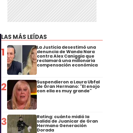
LAS MÁS LEÍDAS
La Justicia desestimó una
1
denuncia de Wanda Nara
contra Alex Caniggia que
reclamará una millonaria
compensación económica
Suspendieron a Laura Ubfal
2
de Gran Hermano: "El enojo
con ella es muy grande"
Rating: cuánto midió la
3
salida de Juanicar de Gran
Hermano Generación
Dorada