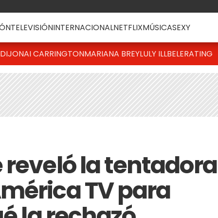
ÓN
TELEVISIÓN
INTERNACIONAL
NETFLIX
MÚSICA
SEXY
DIJONAI CARRINGTON
MARIANA BREY
LULY ILLBELE
RATING
 reveló la tentadora
América TV para
ué la rechazó