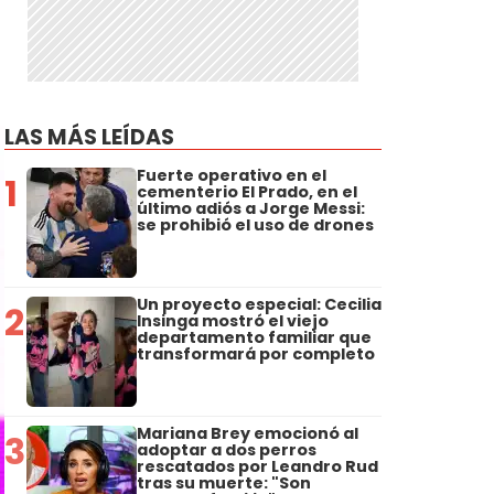
LAS MÁS LEÍDAS
Fuerte operativo en el
1
cementerio El Prado, en el
último adiós a Jorge Messi:
se prohibió el uso de drones
Un proyecto especial: Cecilia
2
Insinga mostró el viejo
departamento familiar que
transformará por completo
Mariana Brey emocionó al
3
adoptar a dos perros
rescatados por Leandro Rud
tras su muerte: "Son