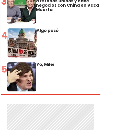
3
a Estados Unidos y hace
negocios con China en Vaca
Muerta
Algo pasó
4
Yo, Milei
5