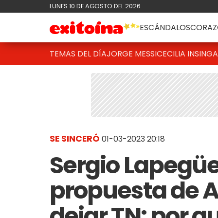
LUNES 10 DE AGOSTO DEL 2026
ESCÁNDALOS
CORAZ
TEMAS DEL DÍA
JORGE MESSI
CECILIA INSINGA
SE SINCERÓ
01-03-2023 20:18
Sergio Lapegüe
propuesta de 
dejar TN: por q