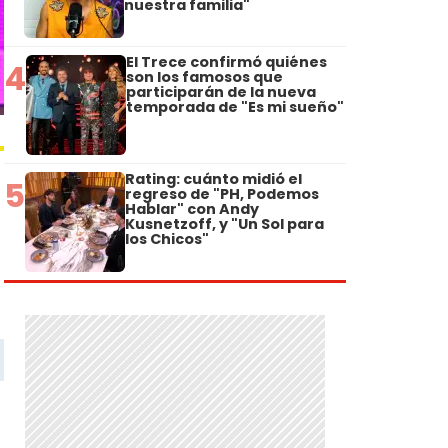
nuestra familia"
El Trece confirmó quiénes
4
son los famosos que
participarán de la nueva
temporada de "Es mi sueño"
Rating: cuánto midió el
5
regreso de "PH, Podemos
Hablar" con Andy
Kusnetzoff, y "Un Sol para
los Chicos"