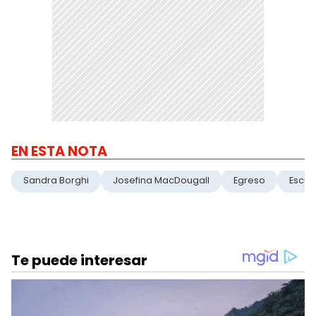
EN ESTA NOTA
Sandra Borghi
Josefina MacDougall
Egreso
Escue