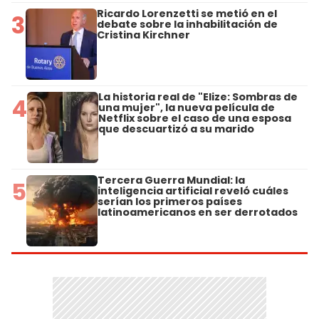
Ricardo Lorenzetti se metió en el
3
debate sobre la inhabilitación de
Cristina Kirchner
La historia real de "Elize: Sombras de
4
una mujer", la nueva película de
Netflix sobre el caso de una esposa
que descuartizó a su marido
Tercera Guerra Mundial: la
5
inteligencia artificial reveló cuáles
serían los primeros países
latinoamericanos en ser derrotados