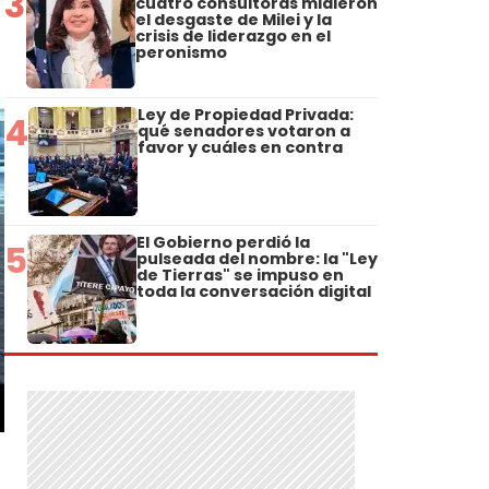
3
cuatro consultoras midieron
el desgaste de Milei y la
crisis de liderazgo en el
peronismo
Ley de Propiedad Privada:
4
qué senadores votaron a
favor y cuáles en contra
El Gobierno perdió la
5
pulseada del nombre: la "Ley
de Tierras" se impuso en
toda la conversación digital
e