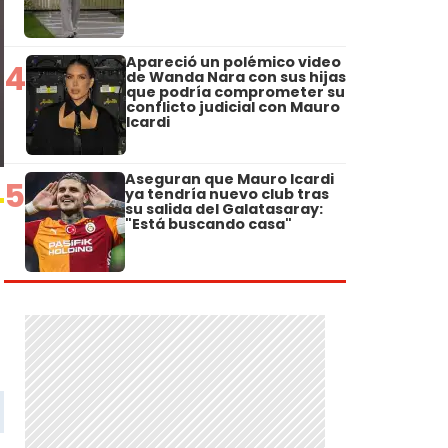
Apareció un polémico video
4
de Wanda Nara con sus hijas
que podría comprometer su
conflicto judicial con Mauro
Icardi
Aseguran que Mauro Icardi
5
ya tendría nuevo club tras
su salida del Galatasaray:
"Está buscando casa"