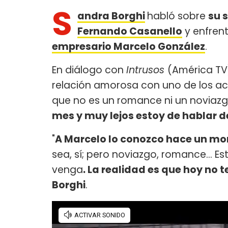
S
andra Borghi
habló sobre
su 
Fernando Casanello
y enfren
empresario Marcelo González
.
En diálogo con
Intrusos
(América TV
relación amorosa con uno de los ac
que no es un romance ni un noviaz
mes y muy lejos estoy de hablar d
"
A Marcelo lo conozco hace un mont
sea, sí; pero noviazgo, romance… Es
venga
. La realidad es que hoy no
Borghi
.