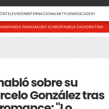
ÓN
TELEVISIÓN
INTERNACIONAL
NETFLIX
MÚSICA
SEXY
IANI
WANDA NARA
MAURO ICARDI
PAMELA DAVID
RATING
habló sobre su
rcelo González tras
 romance: "Lo