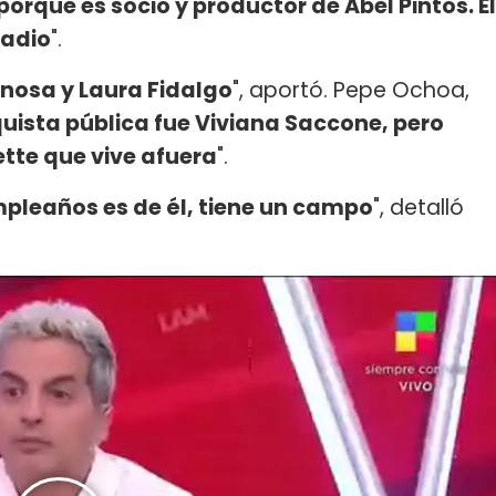
rque es socio y productor de Abel Pintos. Él
Radio
".
nosa y Laura Fidalgo
", aportó. Pepe Ochoa,
uista pública fue Viviana Saccone, pero
tte que vive afuera
".
mpleaños es de él, tiene un campo
", detalló