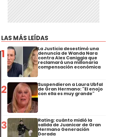
LAS MÁS LEÍDAS
La Justicia desestimó una
1
denuncia de Wanda Nara
contra Alex Caniggia que
reclamará una millonaria
compensación económica
Suspendieron a Laura Ubfal
2
de Gran Hermano: "El enojo
con ella es muy grande"
Rating: cuánto midió la
3
salida de Juanicar de Gran
Hermano Generación
Dorada