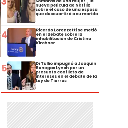
3
Sombras de una mujer", la
nueva película de Netflix
sobre el caso de una esposa
que descuartizó a su marido
Ricardo Lorenzetti se metió
4
en el debate sobre la
inhabilitación de Cristina
Kirchner
Di Tullio impugnó a Joaquín
5
Benegas Lynch por un
presunto conflicto de
intereses en el debate de la
Ley de Tierras