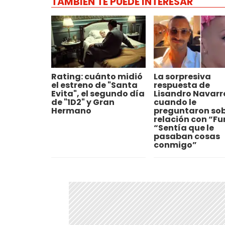
TAMBIÉN TE PUEDE INTERESAR
Rating: cuánto midió
La sorpresiva
el estreno de "Santa
respuesta de
Evita", el segundo día
Lisandro Navarr
de "1D2" y Gran
cuando le
Hermano
preguntaron sob
relación con “Fur
“Sentía que le
pasaban cosas
conmigo”