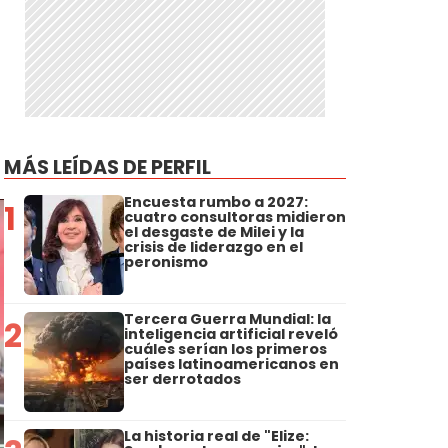
MÁS LEÍDAS DE PERFIL
Encuesta rumbo a 2027:
1
cuatro consultoras midieron
el desgaste de Milei y la
crisis de liderazgo en el
peronismo
Tercera Guerra Mundial: la
2
inteligencia artificial reveló
cuáles serían los primeros
países latinoamericanos en
ser derrotados
La historia real de "Elize: