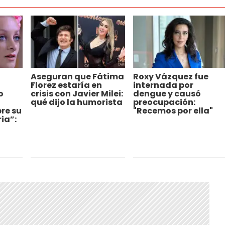
Aseguran que Fátima
Roxy Vázquez fue
Florez estaría en
internada por
o
crisis con Javier Milei:
dengue y causó
qué dijo la humorista
preocupación:
re su
"Recemos por ella"
ia”: