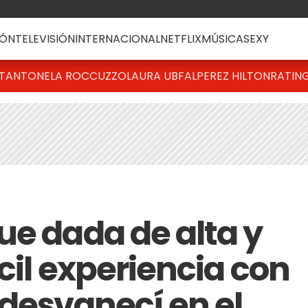
ÓN
TELEVISIÓN
INTERNACIONAL
NETFLIX
MÚSICA
SEXY
T
ANTONELA ROCCUZZO
LAURA UBFAL
PEREZ HILTON
RATIN
ue dada de alta y
ícil experiencia con
 desvanecí en el