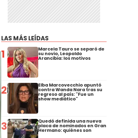
LAS MÁS LEÍDAS
Marcela Tauro se separó de
1
su novio, Leopoldo
Arancibia: los motivos
Elba Marcovecchio apuntó
2
contra Wanda Nara tras su
regreso al país: "Fue un
show mediático"
Quedó definida una nueva
3
placa de nominados en Gran
Hermano: quiénes son