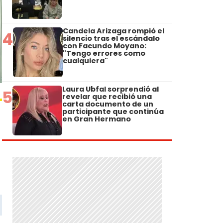
Candela Arizaga rompió el
4
silencio tras el escándalo
con Facundo Moyano:
"Tengo errores como
cualquiera"
Laura Ubfal sorprendió al
5
revelar que recibió una
carta documento de un
participante que continúa
en Gran Hermano