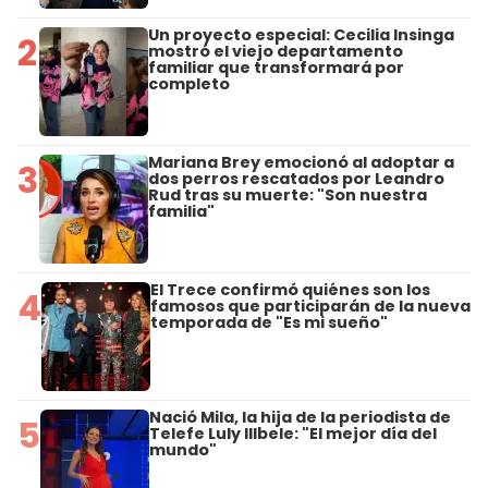
Un proyecto especial: Cecilia Insinga
2
mostró el viejo departamento
familiar que transformará por
completo
Mariana Brey emocionó al adoptar a
3
dos perros rescatados por Leandro
Rud tras su muerte: "Son nuestra
familia"
El Trece confirmó quiénes son los
4
famosos que participarán de la nueva
temporada de "Es mi sueño"
Nació Mila, la hija de la periodista de
5
Telefe Luly Illbele: "El mejor día del
mundo"