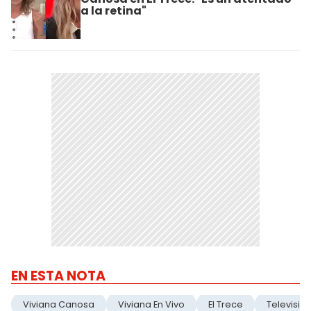
a la retina"
EN ESTA NOTA
Viviana Canosa
Viviana En Vivo
El Trece
Televisio