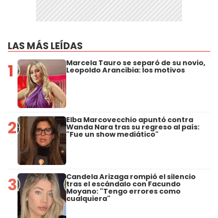
LAS MÁS LEÍDAS
Marcela Tauro se separó de su novio,
1
Leopoldo Arancibia: los motivos
Elba Marcovecchio apuntó contra
2
Wanda Nara tras su regreso al país:
"Fue un show mediático"
Candela Arizaga rompió el silencio
3
tras el escándalo con Facundo
Moyano: "Tengo errores como
cualquiera"