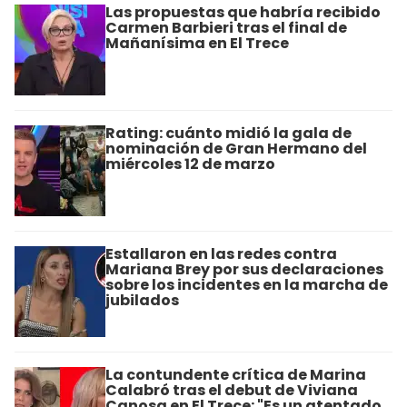
Las propuestas que habría recibido
Carmen Barbieri tras el final de
Mañanísima en El Trece
Rating: cuánto midió la gala de
nominación de Gran Hermano del
miércoles 12 de marzo
Estallaron en las redes contra
Mariana Brey por sus declaraciones
sobre los incidentes en la marcha de
jubilados
La contundente crítica de Marina
Calabró tras el debut de Viviana
Canosa en El Trece: "Es un atentado