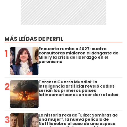
MÁS LEÍDAS DE PERFIL
Encuesta rumbo a 2027: cuatro
1
consultoras midieron el desgaste de
Milei y la crisis de liderazgo en el
peronismo
Tercera Guerra Mundial: la
2
inteligencia artificial reveló cuáles
serían los primeros países
latinoamericanos en ser derrotados
La historia real de "Elize: Sombras de
3
una mujer", la nueva película de
Netflix sobre el caso de una esposa