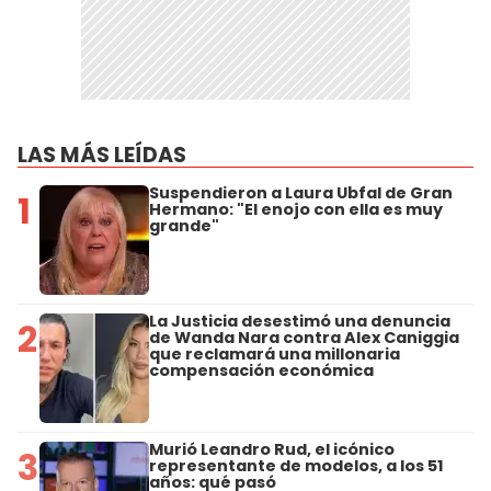
LAS MÁS LEÍDAS
Suspendieron a Laura Ubfal de Gran
1
Hermano: "El enojo con ella es muy
grande"
La Justicia desestimó una denuncia
2
de Wanda Nara contra Alex Caniggia
que reclamará una millonaria
compensación económica
Murió Leandro Rud, el icónico
3
representante de modelos, a los 51
años: qué pasó