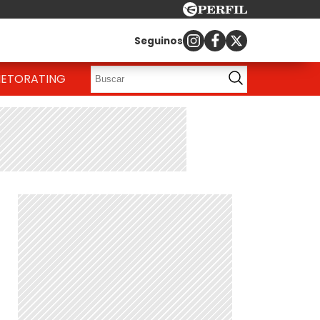
Seguinos
IETO
RATING