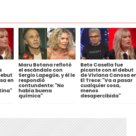
Maru Botana reflotó
Beto Casella fue
a
el escándalo con
picante con el debut
debut
Sergio Lapegüe, y él le
de Viviana Canosa e
sa en
respondió
El Trece: "Va a pasar
contundente: "No
cualquier cosa,
tina"
había buena
menos
química"
desapercibida"