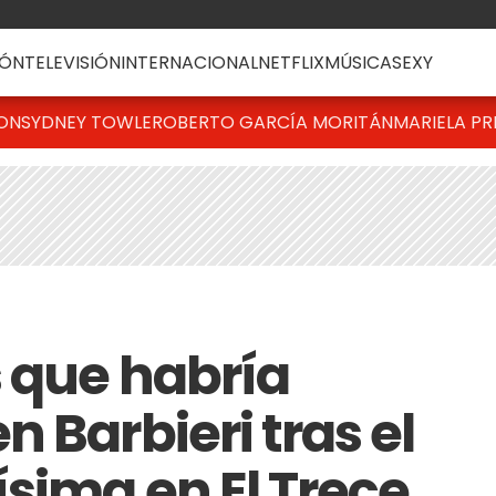
ÓN
TELEVISIÓN
INTERNACIONAL
NETFLIX
MÚSICA
SEXY
TON
SYDNEY TOWLE
ROBERTO GARCÍA MORITÁN
MARIELA PR
 que habría
 Barbieri tras el
ísima en El Trece