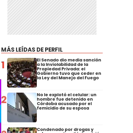
MÁS LEÍDAS DE PERFIL
El Senado dio media sanción
1
a la Inviolabilidad de la
Propiedad Privada: el
Gobierno tuvo que ceder en
la Ley del Manejo del Fuego
No le explotó el celular: un
2
hombre fue detenido en
Córdoba acusado por el
femicidio de su esposa
Condenado por drogas y