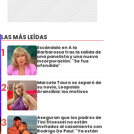
LAS MÁS LEÍDAS
Escándalo en A la
1
Barbarossa tras la salida de
una panelista y una nueva
incorporación: "Se fue
ofendida"
Marcela Tauro se separó de
2
su novio, Leopoldo
Arancibia: los motivos
Aseguran que los padres de
3
Tini Stoessel no están
invitados al casamiento con
Rodrigo De Paul: "Ya están