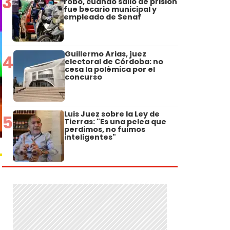
3
robo, cuando salió de prisión
fue becario municipal y
empleado de Senaf
Guillermo Arias, juez
4
electoral de Córdoba: no
cesa la polémica por el
concurso
Luis Juez sobre la Ley de
5
Tierras: "Es una pelea que
perdimos, no fuimos
inteligentes"