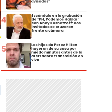
avisados"
Escándalo en la grabación
4
de "PH, Podemos Hablar"
con Andy Kusnetzoff: dos
invitadas se cruzaron
frente a cámara
Los hijos de Perez Hilton
5
huyeron de su casa por
miedo minutos antes de la
aterradora transmisión en
vivo