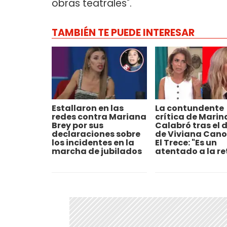
obras teatrales".
TAMBIÉN TE PUEDE INTERESAR
Estallaron en las
La contundente
redes contra Mariana
crítica de Marin
Brey por sus
Calabró tras el 
declaraciones sobre
de Viviana Cano
los incidentes en la
El Trece: "Es un
marcha de jubilados
atentado a la re