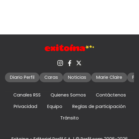
Diario Perfil
Caras
Noticias
Marie Claire
Fo
Canales RSS
Quienes Somos
Contáctenos
Privacidad
Equipo
Reglas de participación
Tránsito
Exitoina - Editorial Perfil S.A.
| © Perfil.com 2006-2026