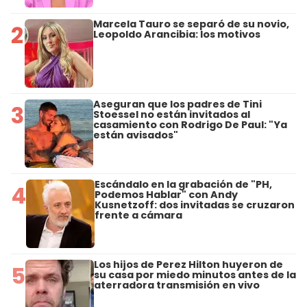
Marcela Tauro se separó de su novio,
2
Leopoldo Arancibia: los motivos
Aseguran que los padres de Tini
3
Stoessel no están invitados al
casamiento con Rodrigo De Paul: "Ya
están avisados"
Escándalo en la grabación de "PH,
4
Podemos Hablar" con Andy
Kusnetzoff: dos invitadas se cruzaron
frente a cámara
Los hijos de Perez Hilton huyeron de
5
su casa por miedo minutos antes de la
aterradora transmisión en vivo