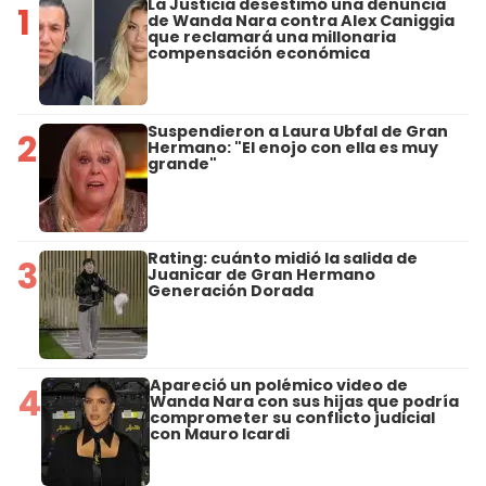
La Justicia desestimó una denuncia
1
de Wanda Nara contra Alex Caniggia
que reclamará una millonaria
compensación económica
Suspendieron a Laura Ubfal de Gran
2
Hermano: "El enojo con ella es muy
grande"
Rating: cuánto midió la salida de
3
Juanicar de Gran Hermano
Generación Dorada
Apareció un polémico video de
4
Wanda Nara con sus hijas que podría
comprometer su conflicto judicial
con Mauro Icardi