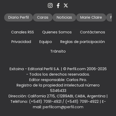
Diario Perfil
Caras
Noticias
Marie Claire
Fo
Canales RSS
Quienes Somos
Contáctenos
Privacidad
Equipo
Reglas de participación
Tránsito
Exitoina - Editorial Perfil S.A.
| © Perfil.com 2006-2026
- Todos los derechos reservados.
Editor responsable: Carlos Piro.
Registro de la propiedad intelectual número
5346433
Dirección:
California 2715
,
C1289ABI
,
CABA, Argentina
|
Teléfono:
(+5411) 7091-4921
/
(+5411) 7091-4922
| E-
mail:
perfilcom@perfil.com