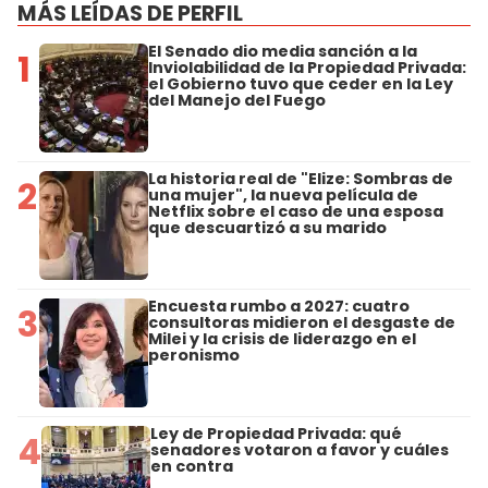
MÁS LEÍDAS DE PERFIL
El Senado dio media sanción a la
1
Inviolabilidad de la Propiedad Privada:
el Gobierno tuvo que ceder en la Ley
del Manejo del Fuego
La historia real de "Elize: Sombras de
2
una mujer", la nueva película de
Netflix sobre el caso de una esposa
que descuartizó a su marido
Encuesta rumbo a 2027: cuatro
3
consultoras midieron el desgaste de
Milei y la crisis de liderazgo en el
peronismo
Ley de Propiedad Privada: qué
4
senadores votaron a favor y cuáles
en contra