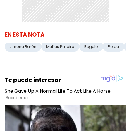
EN ESTA NOTA
Jimena Barón
Matías Palleiro
Regalo
Pelea
D