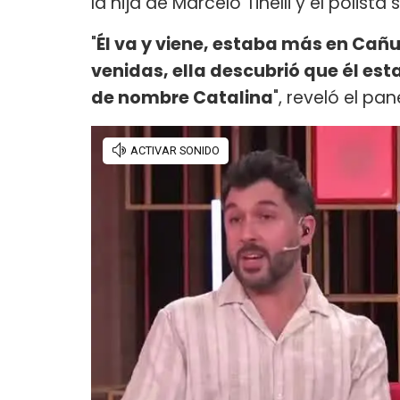
la hija de Marcelo Tinelli y el polist
"
Él va y viene, estaba más en Cañue
venidas, ella descubrió que él es
de nombre Catalina
", reveló el pan