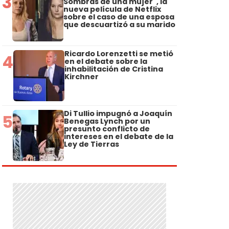
3
Sombras de una mujer", la
nueva película de Netflix
sobre el caso de una esposa
que descuartizó a su marido
Ricardo Lorenzetti se metió
4
en el debate sobre la
inhabilitación de Cristina
Kirchner
Di Tullio impugnó a Joaquín
5
Benegas Lynch por un
presunto conflicto de
intereses en el debate de la
Ley de Tierras