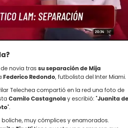
la?
de novia tras
su separación de
Mija
 a
Federico Redondo
, futbolista del Inter Miami.
Pilar Telechea compartió en la red una foto de
ista
Camilo Castagnola
y escribió: "
Juanita d
oto
".
un boliche, muy cómplices y enamorados.