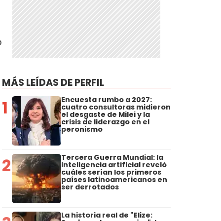
ó
MÁS LEÍDAS DE PERFIL
Encuesta rumbo a 2027:
1
cuatro consultoras midieron
el desgaste de Milei y la
crisis de liderazgo en el
peronismo
Tercera Guerra Mundial: la
2
inteligencia artificial reveló
cuáles serían los primeros
países latinoamericanos en
ser derrotados
La historia real de "Elize: