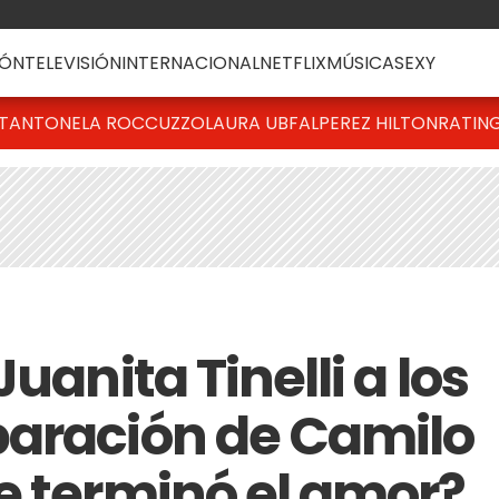
ÓN
TELEVISIÓN
INTERNACIONAL
NETFLIX
MÚSICA
SEXY
T
ANTONELA ROCCUZZO
LAURA UBFAL
PEREZ HILTON
RATIN
uanita Tinelli a los
paración de Camilo
e terminó el amor?