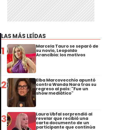
LAS MÁS LEÍDAS
Marcela Tauro se separó de
1
su novio, Leopoldo
Arancibia: los motivos
Elba Marcovecchio apuntó
2
contra Wanda Nara tras su
regreso al país: "Fue un
show mediático"
Laura Ubfal sorprendió al
3
revelar que recibió una
carta documento de un
participante que continúa