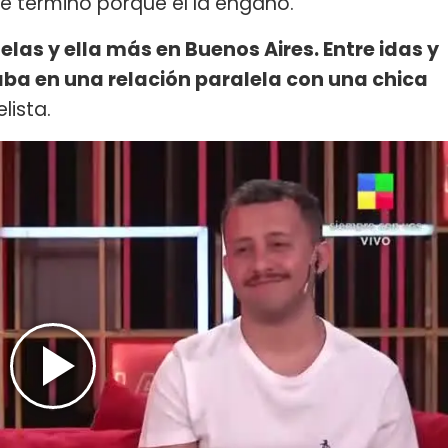
a se terminó porque él la engañó.
las y ella más en Buenos Aires. Entre idas y
taba en una relación paralela con una chica
elista.