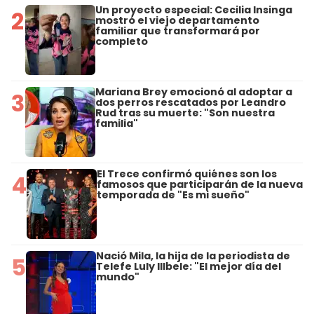
Un proyecto especial: Cecilia Insinga
2
mostró el viejo departamento
familiar que transformará por
completo
Mariana Brey emocionó al adoptar a
3
dos perros rescatados por Leandro
Rud tras su muerte: "Son nuestra
familia"
El Trece confirmó quiénes son los
4
famosos que participarán de la nueva
temporada de "Es mi sueño"
Nació Mila, la hija de la periodista de
5
Telefe Luly Illbele: "El mejor día del
mundo"