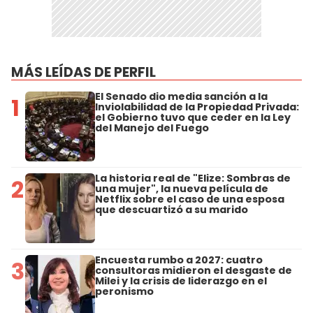
MÁS LEÍDAS DE PERFIL
El Senado dio media sanción a la
1
Inviolabilidad de la Propiedad Privada:
el Gobierno tuvo que ceder en la Ley
del Manejo del Fuego
La historia real de "Elize: Sombras de
2
una mujer", la nueva película de
Netflix sobre el caso de una esposa
que descuartizó a su marido
Encuesta rumbo a 2027: cuatro
3
consultoras midieron el desgaste de
Milei y la crisis de liderazgo en el
peronismo