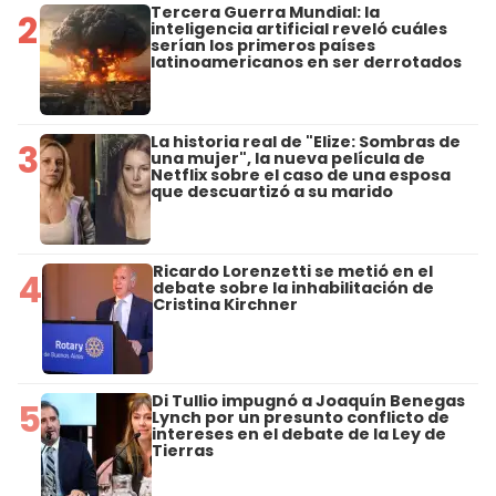
Tercera Guerra Mundial: la
2
inteligencia artificial reveló cuáles
serían los primeros países
latinoamericanos en ser derrotados
La historia real de "Elize: Sombras de
3
una mujer", la nueva película de
Netflix sobre el caso de una esposa
que descuartizó a su marido
Ricardo Lorenzetti se metió en el
4
debate sobre la inhabilitación de
Cristina Kirchner
Di Tullio impugnó a Joaquín Benegas
5
Lynch por un presunto conflicto de
intereses en el debate de la Ley de
Tierras