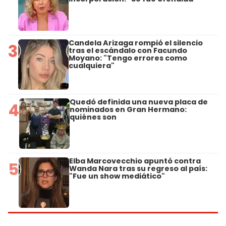
Candela Arizaga rompió el silencio
3
tras el escándalo con Facundo
Moyano: "Tengo errores como
cualquiera"
Quedó definida una nueva placa de
4
nominados en Gran Hermano:
quiénes son
Elba Marcovecchio apuntó contra
5
Wanda Nara tras su regreso al país:
"Fue un show mediático"