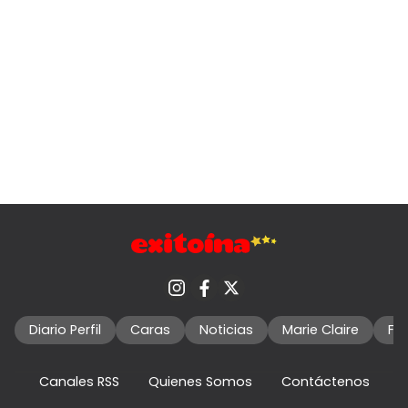
Diario Perfil
Caras
Noticias
Marie Claire
Fo
Canales RSS
Quienes Somos
Contáctenos