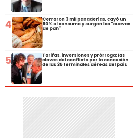
Cerraron 3 mil panaderías, cayó un
4
60% el consumo y surgen las "cuevas
de pan"
Tarifas, inversiones y prórroga: las
5
claves del conflicto por la concesión
de las 35 terminales aéreas del país