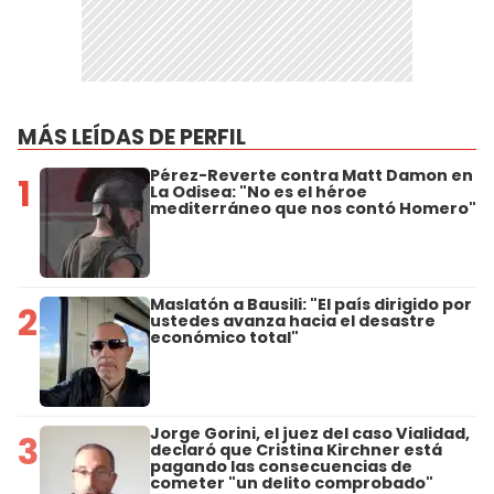
MÁS LEÍDAS DE PERFIL
Pérez-Reverte contra Matt Damon en
1
La Odisea: "No es el héroe
mediterráneo que nos contó Homero"
Maslatón a Bausili: "El país dirigido por
2
ustedes avanza hacia el desastre
económico total"
Jorge Gorini, el juez del caso Vialidad,
3
declaró que Cristina Kirchner está
pagando las consecuencias de
cometer "un delito comprobado"