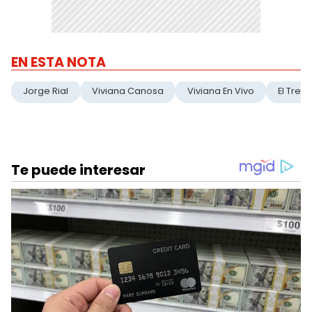
EN ESTA NOTA
Jorge Rial
Viviana Canosa
Viviana En Vivo
El Trec