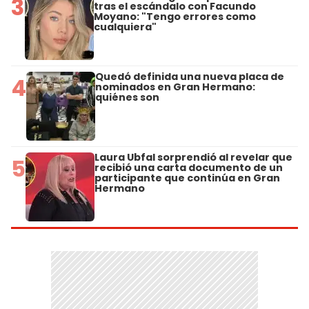
3
tras el escándalo con Facundo
Moyano: "Tengo errores como
cualquiera"
Quedó definida una nueva placa de
4
nominados en Gran Hermano:
quiénes son
Laura Ubfal sorprendió al revelar que
5
recibió una carta documento de un
participante que continúa en Gran
Hermano