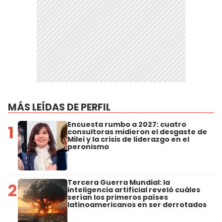
MÁS LEÍDAS DE PERFIL
Encuesta rumbo a 2027: cuatro
1
consultoras midieron el desgaste de
Milei y la crisis de liderazgo en el
peronismo
Tercera Guerra Mundial: la
2
inteligencia artificial reveló cuáles
serían los primeros países
latinoamericanos en ser derrotados