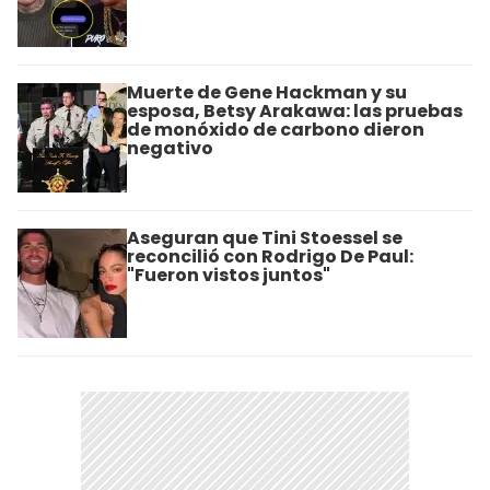
Muerte de Gene Hackman y su
esposa, Betsy Arakawa: las pruebas
de monóxido de carbono dieron
negativo
Aseguran que Tini Stoessel se
reconcilió con Rodrigo De Paul:
"Fueron vistos juntos"