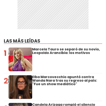
LAS MÁS LEÍDAS
Marcela Tauro se separó de su novio,
1
Leopoldo Arancibia: los motivos
Elba Marcovecchio apuntó contra
2
Wanda Nara tras su regreso al país:
"Fue un show mediático"
Candela Arizaga rompió el silencio