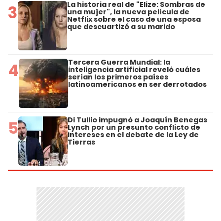
La historia real de "Elize: Sombras de
3
una mujer", la nueva película de
Netflix sobre el caso de una esposa
que descuartizó a su marido
Tercera Guerra Mundial: la
4
inteligencia artificial reveló cuáles
serían los primeros países
latinoamericanos en ser derrotados
Di Tullio impugnó a Joaquín Benegas
5
Lynch por un presunto conflicto de
intereses en el debate de la Ley de
Tierras