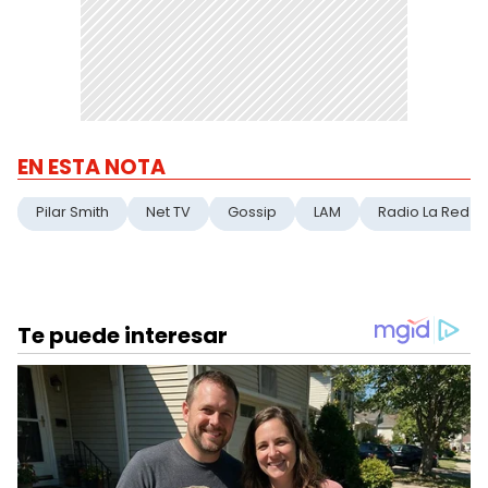
EN ESTA NOTA
Pilar Smith
Net TV
Gossip
LAM
Radio La Red