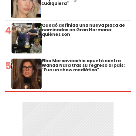
cualquiera"
Quedó definida una nueva placa de
4
nominados en Gran Hermano:
quiénes son
Elba Marcovecchio apuntó contra
5
Wanda Nara tras su regreso al país:
"Fue un show mediático"