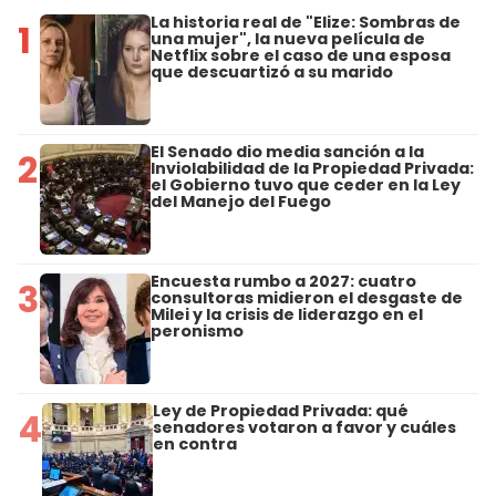
La historia real de "Elize: Sombras de
1
una mujer", la nueva película de
Netflix sobre el caso de una esposa
que descuartizó a su marido
El Senado dio media sanción a la
2
Inviolabilidad de la Propiedad Privada:
el Gobierno tuvo que ceder en la Ley
del Manejo del Fuego
Encuesta rumbo a 2027: cuatro
3
consultoras midieron el desgaste de
Milei y la crisis de liderazgo en el
peronismo
Ley de Propiedad Privada: qué
4
senadores votaron a favor y cuáles
en contra