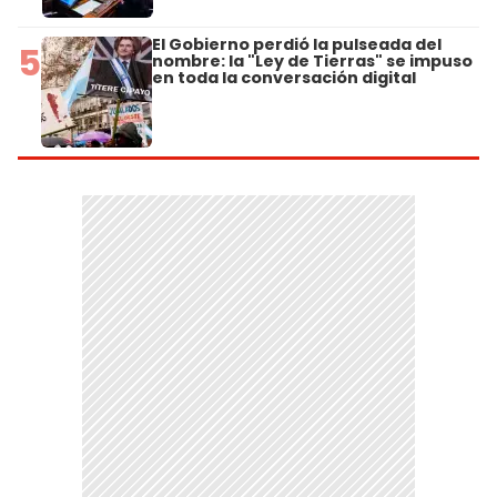
El Gobierno perdió la pulseada del
5
nombre: la "Ley de Tierras" se impuso
en toda la conversación digital