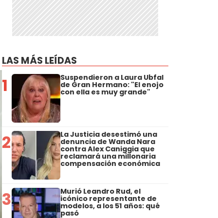
LAS MÁS LEÍDAS
Suspendieron a Laura Ubfal
1
de Gran Hermano: "El enojo
con ella es muy grande"
La Justicia desestimó una
2
denuncia de Wanda Nara
contra Alex Caniggia que
reclamará una millonaria
compensación económica
Murió Leandro Rud, el
3
icónico representante de
modelos, a los 51 años: qué
pasó