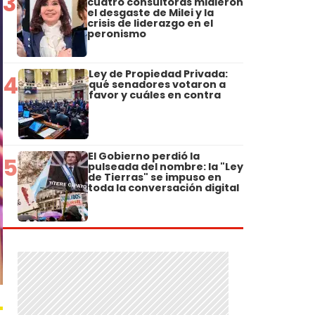
3
cuatro consultoras midieron
el desgaste de Milei y la
crisis de liderazgo en el
peronismo
Ley de Propiedad Privada:
4
qué senadores votaron a
favor y cuáles en contra
El Gobierno perdió la
5
pulseada del nombre: la "Ley
de Tierras" se impuso en
toda la conversación digital