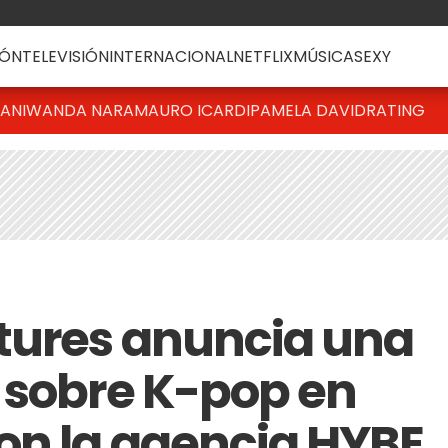
ÓN
TELEVISIÓN
INTERNACIONAL
NETFLIX
MÚSICA
SEXY
IANI
WANDA NARA
MAURO ICARDI
PAMELA DAVID
RATING
tures anuncia una
 sobre K-pop en
on la agencia HYBE