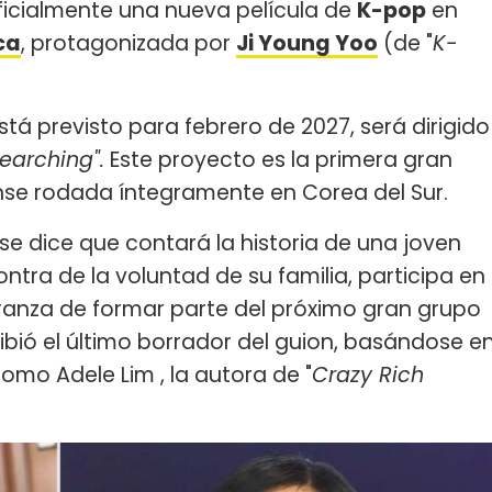
icialmente una nueva película de
K-pop
en
ca
, protagonizada por
Ji Young Yoo
(de "
K-
stá previsto para febrero de 2027, será dirigido
earching".
Este proyecto es la primera gran
nse rodada íntegramente en Corea del Sur.
 se dice que contará la historia de una joven
ra de la voluntad de su familia, participa en
ranza de formar parte del próximo gran grupo
ibió el último borrador del guion, basándose e
como Adele Lim , la autora de "
Crazy Rich