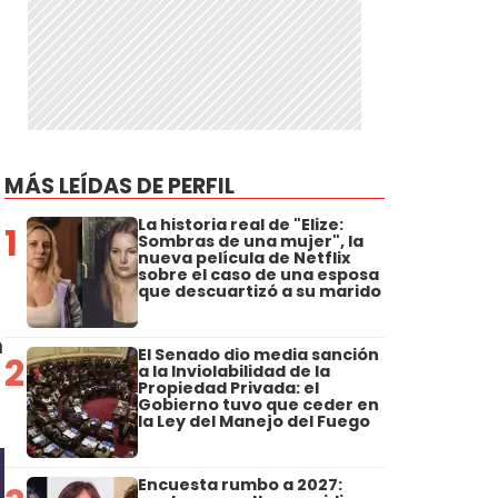
MÁS LEÍDAS DE PERFIL
La historia real de "Elize:
1
Sombras de una mujer", la
nueva película de Netflix
sobre el caso de una esposa
que descuartizó a su marido
n
El Senado dio media sanción
2
a la Inviolabilidad de la
Propiedad Privada: el
Gobierno tuvo que ceder en
la Ley del Manejo del Fuego
Encuesta rumbo a 2027: