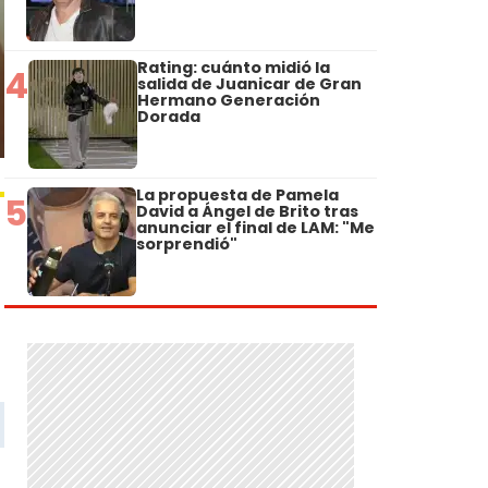
Rating: cuánto midió la
4
salida de Juanicar de Gran
Hermano Generación
Dorada
La propuesta de Pamela
5
David a Ángel de Brito tras
anunciar el final de LAM: "Me
sorprendió"