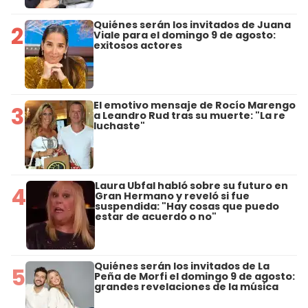
Quiénes serán los invitados de Juana
2
Viale para el domingo 9 de agosto:
exitosos actores
El emotivo mensaje de Rocío Marengo
3
a Leandro Rud tras su muerte: "La re
luchaste"
Laura Ubfal habló sobre su futuro en
4
Gran Hermano y reveló si fue
suspendida: "Hay cosas que puedo
estar de acuerdo o no"
Quiénes serán los invitados de La
5
Peña de Morfi el domingo 9 de agosto:
grandes revelaciones de la música