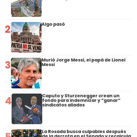
Algo pasó
2
Murió Jorge Messi, el papá de Lionel
3
Messi
Caputo y Sturzenegger crean un
4
fondo para indemnizar y “ganar”
sindicatos aliados
La Rosada busca culpables después
5
de la derrota en el Senado y recalcula