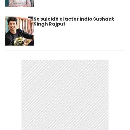
Se suicidó el actor indio Sushant
Singh Rajput