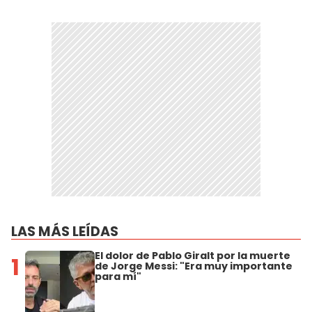
LAS MÁS LEÍDAS
El dolor de Pablo Giralt por la muerte
1
de Jorge Messi: "Era muy importante
para mí"