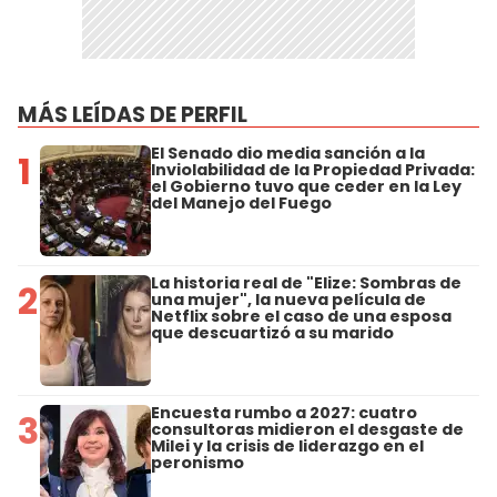
MÁS LEÍDAS DE PERFIL
El Senado dio media sanción a la
1
Inviolabilidad de la Propiedad Privada:
el Gobierno tuvo que ceder en la Ley
del Manejo del Fuego
La historia real de "Elize: Sombras de
2
una mujer", la nueva película de
Netflix sobre el caso de una esposa
que descuartizó a su marido
Encuesta rumbo a 2027: cuatro
3
consultoras midieron el desgaste de
Milei y la crisis de liderazgo en el
peronismo