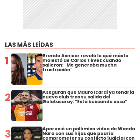
LAS MÁS LEÍDAS
Brenda Asnicar reveló lo qué más le
1
molestó de Carlos Tévez cuando
salieron: "Me generaba mucha
frustración"
Aseguran que Mauro Icardi ya tendría
2
nuevo club tras su salida del
Galatasaray: "Está buscando casa"
Apareció un polémico video de Wanda
3
Nara con sus hijas que podría
comprometer su conflicto judicial con