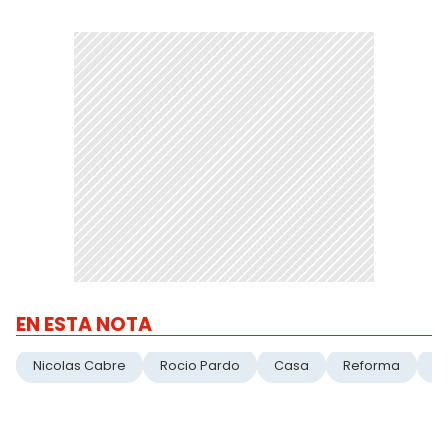
EN ESTA NOTA
Nicolas Cabre
Rocio Pardo
Casa
Reforma
D