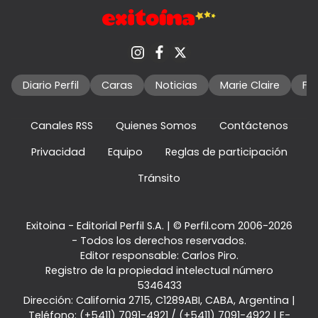
Diario Perfil
Caras
Noticias
Marie Claire
Fo
Canales RSS
Quienes Somos
Contáctenos
Privacidad
Equipo
Reglas de participación
Tránsito
Exitoina - Editorial Perfil S.A.
| © Perfil.com 2006-2026
- Todos los derechos reservados.
Editor responsable: Carlos Piro.
Registro de la propiedad intelectual número
5346433
Dirección:
California 2715
,
C1289ABI
,
CABA, Argentina
|
Teléfono:
(+5411) 7091-4921
/
(+5411) 7091-4922
| E-