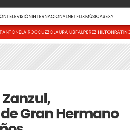
ÓN
TELEVISIÓN
INTERNACIONAL
NETFLIX
MÚSICA
SEXY
T
ANTONELA ROCCUZZO
LAURA UBFAL
PEREZ HILTON
RATIN
 Zanzul,
e de Gran Hermano
años