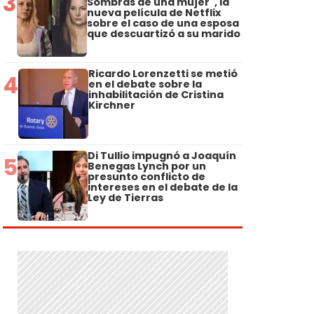
3
Sombras de una mujer", la
nueva película de Netflix
sobre el caso de una esposa
que descuartizó a su marido
Ricardo Lorenzetti se metió
4
en el debate sobre la
inhabilitación de Cristina
Kirchner
Di Tullio impugnó a Joaquín
5
Benegas Lynch por un
presunto conflicto de
intereses en el debate de la
Ley de Tierras