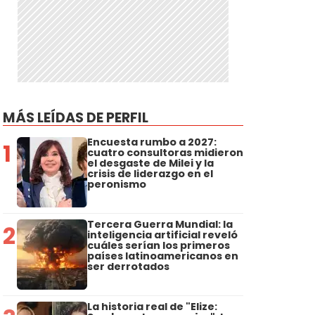
MÁS LEÍDAS DE PERFIL
Encuesta rumbo a 2027:
1
cuatro consultoras midieron
el desgaste de Milei y la
crisis de liderazgo en el
peronismo
Tercera Guerra Mundial: la
2
inteligencia artificial reveló
cuáles serían los primeros
países latinoamericanos en
ser derrotados
La historia real de "Elize: