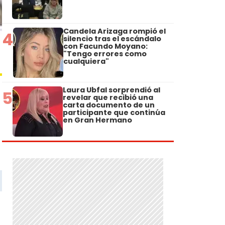
Candela Arizaga rompió el
4
silencio tras el escándalo
con Facundo Moyano:
"Tengo errores como
cualquiera"
Laura Ubfal sorprendió al
5
revelar que recibió una
carta documento de un
participante que continúa
en Gran Hermano