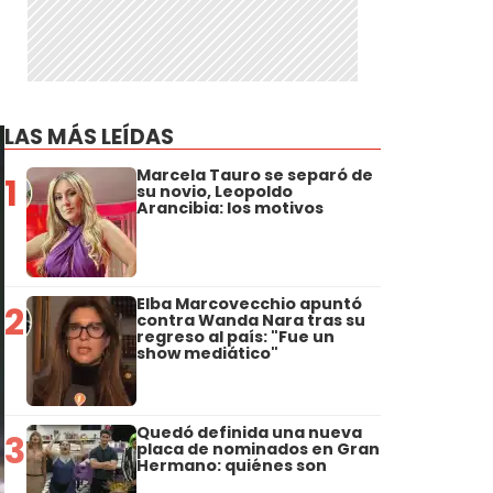
LAS MÁS LEÍDAS
Marcela Tauro se separó de
1
su novio, Leopoldo
Arancibia: los motivos
Elba Marcovecchio apuntó
2
contra Wanda Nara tras su
regreso al país: "Fue un
show mediático"
Quedó definida una nueva
3
placa de nominados en Gran
Hermano: quiénes son