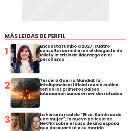
MÁS LEÍDAS DE PERFIL
Encuesta rumbo a 2027: cuatro
1
consultoras midieron el desgaste de
Milei y la crisis de liderazgo en el
peronismo
Tercera Guerra Mundial: la
2
inteligencia artificial reveló cuáles
serían los primeros países
latinoamericanos en ser derrotados
La historia real de "Elize: Sombras de
3
una mujer", la nueva película de
Netflix sobre el caso de una esposa
que descuartizó a su marido