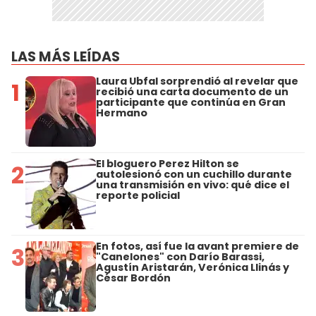
LAS MÁS LEÍDAS
Laura Ubfal sorprendió al revelar que
1
recibió una carta documento de un
participante que continúa en Gran
Hermano
El bloguero Perez Hilton se
2
autolesionó con un cuchillo durante
una transmisión en vivo: qué dice el
reporte policial
En fotos, así fue la avant premiere de
3
"Canelones" con Darío Barassi,
Agustín Aristarán, Verónica Llinás y
César Bordón