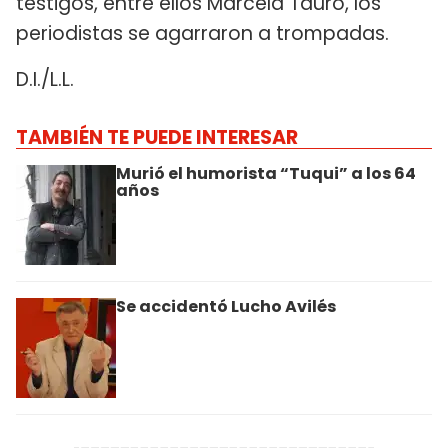
testigos, entre ellos Marcela Tauro, los
periodistas se agarraron a trompadas.
D.I./L.L.
TAMBIÉN TE PUEDE INTERESAR
Murió el humorista “Tuqui” a los 64
años
Se accidentó Lucho Avilés