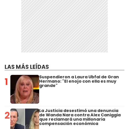
LAS MÁS LEÍDAS
Suspendieron a Laura Ubfal de Gran
1
Hermano: "El enojo con ella es muy
grande"
La Justicia desestimó una denuncia
2
de Wanda Nara contra Alex Caniggia
que reclamará una millonaria
compensación económica