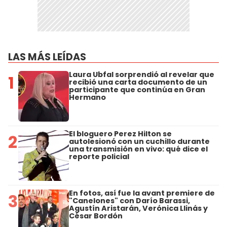
LAS MÁS LEÍDAS
Laura Ubfal sorprendió al revelar que
1
recibió una carta documento de un
participante que continúa en Gran
Hermano
El bloguero Perez Hilton se
2
autolesionó con un cuchillo durante
una transmisión en vivo: qué dice el
reporte policial
En fotos, así fue la avant premiere de
3
"Canelones" con Darío Barassi,
Agustín Aristarán, Verónica Llinás y
César Bordón