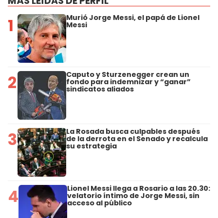
MÁS LEÍDAS DE PERFIL
Murió Jorge Messi, el papá de Lionel
1
Messi
Caputo y Sturzenegger crean un
2
fondo para indemnizar y “ganar”
sindicatos aliados
La Rosada busca culpables después
3
de la derrota en el Senado y recalcula
su estrategia
Lionel Messi llega a Rosario a las 20.30:
4
velatorio íntimo de Jorge Messi, sin
acceso al público