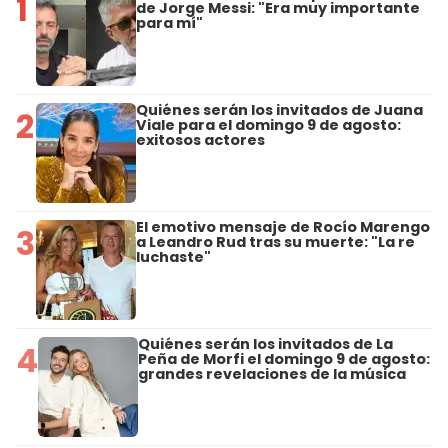
1
de Jorge Messi: "Era muy importante
para mí"
Quiénes serán los invitados de Juana
2
Viale para el domingo 9 de agosto:
exitosos actores
El emotivo mensaje de Rocío Marengo
3
a Leandro Rud tras su muerte: "La re
luchaste"
Quiénes serán los invitados de La
4
Peña de Morfi el domingo 9 de agosto:
grandes revelaciones de la música