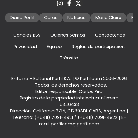
Diario Perfil
Caras
Noticias
Marie Claire
Fo
Canales RSS
Quienes Somos
Contáctenos
Privacidad
Equipo
Reglas de participación
Tránsito
Exitoina - Editorial Perfil S.A.
| © Perfil.com 2006-2026
- Todos los derechos reservados.
Editor responsable: Carlos Piro.
Registro de la propiedad intelectual número
5346433
Dirección:
California 2715
,
C1289ABI
,
CABA, Argentina
|
Teléfono:
(+5411) 7091-4921
/
(+5411) 7091-4922
| E-
mail:
perfilcom@perfil.com