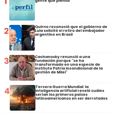
1
gente que piensa
Quirno reconoció que el gobierno de
2
Lula solicitó el retiro del embajador
argentino en Brasil
Cachanosky renunció a una
3
fundación porque "se ha
transformado en una especie de
Instituto Patria incondicional de la
gestión de Milei"
Tercera Guerra Mundial: la
4
inteligencia artificial reveló cuáles
serían los primeros países
latinoamericanos en ser derrotados