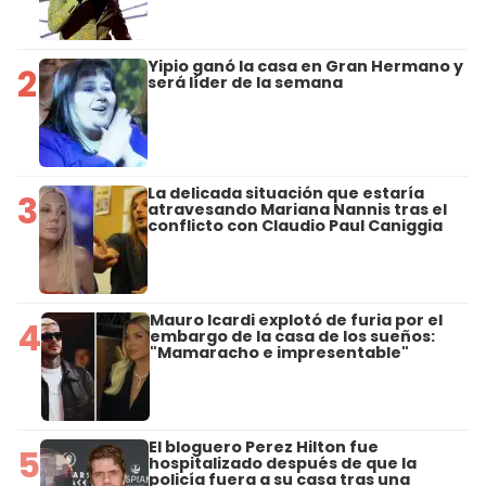
Yipio ganó la casa en Gran Hermano y
2
será líder de la semana
La delicada situación que estaría
3
atravesando Mariana Nannis tras el
conflicto con Claudio Paul Caniggia
Mauro Icardi explotó de furia por el
4
embargo de la casa de los sueños:
"Mamaracho e impresentable"
El bloguero Perez Hilton fue
5
hospitalizado después de que la
policía fuera a su casa tras una