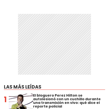
LAS MÁS LEÍDAS
El bloguero Perez Hilton se
1
autolesionó con un cuchillo durante
una transmisión en vivo: qué dice el
reporte policial