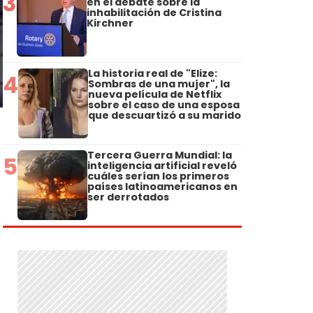
3
en el debate sobre la
inhabilitación de Cristina
Kirchner
La historia real de "Elize:
4
Sombras de una mujer", la
nueva película de Netflix
sobre el caso de una esposa
que descuartizó a su marido
Tercera Guerra Mundial: la
5
inteligencia artificial reveló
cuáles serían los primeros
países latinoamericanos en
ser derrotados