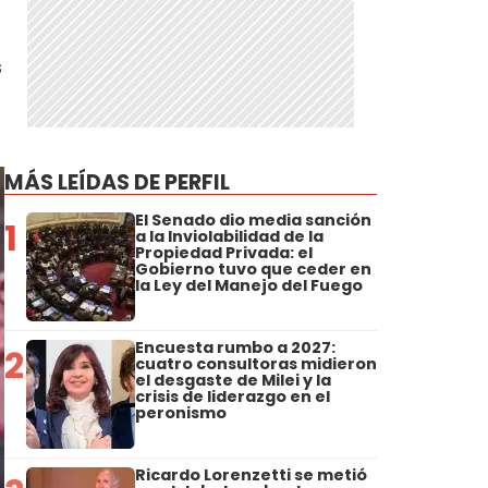
s
MÁS LEÍDAS DE PERFIL
El Senado dio media sanción
1
a la Inviolabilidad de la
Propiedad Privada: el
Gobierno tuvo que ceder en
la Ley del Manejo del Fuego
Encuesta rumbo a 2027:
2
cuatro consultoras midieron
el desgaste de Milei y la
crisis de liderazgo en el
peronismo
Ricardo Lorenzetti se metió