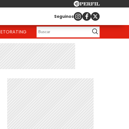
Seguinos
IETO
RATING