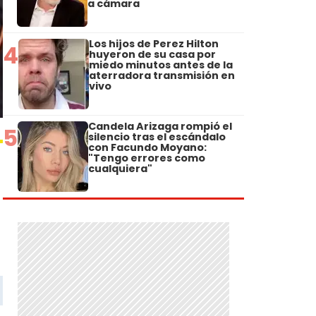
a cámara
Los hijos de Perez Hilton
4
huyeron de su casa por
miedo minutos antes de la
aterradora transmisión en
vivo
Candela Arizaga rompió el
5
silencio tras el escándalo
con Facundo Moyano:
"Tengo errores como
cualquiera"