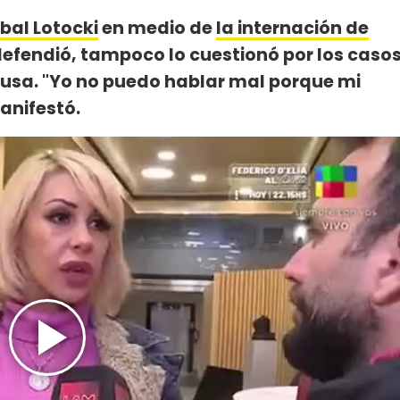
bal Lotocki
en medio de
la internación de
o defendió, tampoco lo cuestionó por los caso
acusa. "Yo no puedo hablar mal porque mi
anifestó.