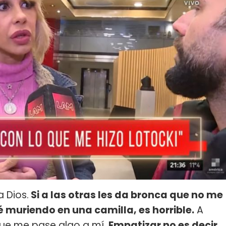
 Dios.
Si a las otras les da bronca que no me
 muriendo en una camilla, es horrible.
A
ue me pase algo a mí.
Empatizar no es decir