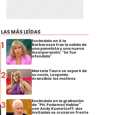
LAS MÁS LEÍDAS
Escándalo en A la
1
Barbarossa tras la salida de
una panelista y una nueva
incorporación: "Se fue
ofendida"
Marcela Tauro se separó de
2
su novio, Leopoldo
Arancibia: los motivos
Escándalo en la grabación
3
de "PH, Podemos Hablar"
con Andy Kusnetzoff: dos
invitadas se cruzaron frente