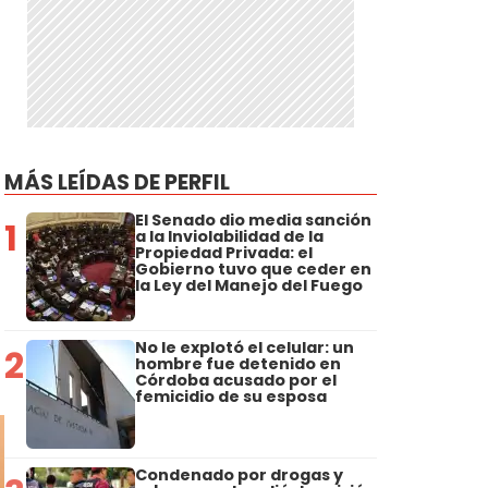
MÁS LEÍDAS DE PERFIL
El Senado dio media sanción
1
a la Inviolabilidad de la
Propiedad Privada: el
Gobierno tuvo que ceder en
la Ley del Manejo del Fuego
No le explotó el celular: un
2
hombre fue detenido en
Córdoba acusado por el
femicidio de su esposa
Condenado por drogas y