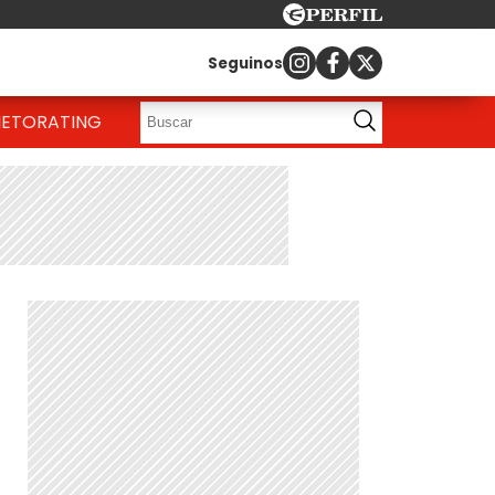
Seguinos
IETO
RATING