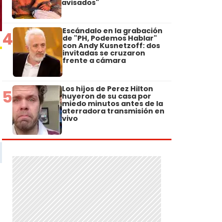
avisados"
Escándalo en la grabación
4
de "PH, Podemos Hablar"
con Andy Kusnetzoff: dos
invitadas se cruzaron
frente a cámara
Los hijos de Perez Hilton
5
huyeron de su casa por
miedo minutos antes de la
aterradora transmisión en
vivo
a