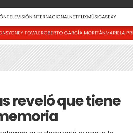
ÓN
TELEVISIÓN
INTERNACIONAL
NETFLIX
MÚSICA
SEXY
TON
SYDNEY TOWLE
ROBERTO GARCÍA MORITÁN
MARIELA PR
s reveló que tiene
 memoria