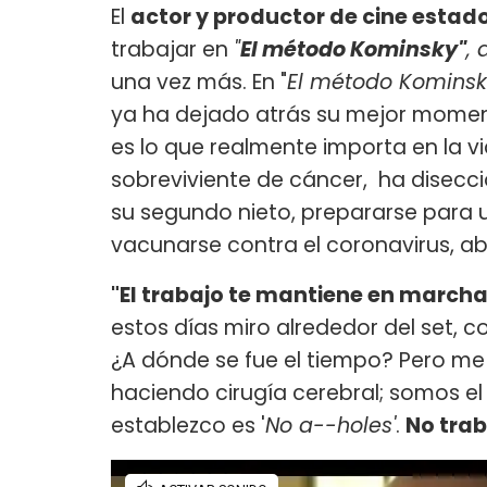
El
actor y productor de cine esta
trabajar en
"
El método Kominsky"
, 
una vez más. En "
El método Komins
ya ha dejado atrás su mejor moment
es lo que realmente importa en la v
sobreviviente de cáncer, ha disecc
su segundo nieto, prepararse para u
vacunarse contra el coronavirus, ab
"El trabajo te mantiene en marcha
estos días miro alrededor del set, c
¿A dónde se fue el tiempo? Pero m
haciendo cirugía cerebral; somos el
establezco es '
No a--holes'
.
No trab