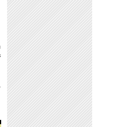
a
s
.
.