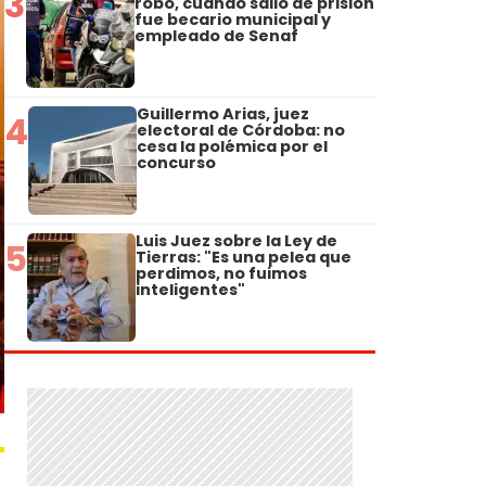
3
robo, cuando salió de prisión
fue becario municipal y
empleado de Senaf
Guillermo Arias, juez
4
electoral de Córdoba: no
cesa la polémica por el
concurso
Luis Juez sobre la Ley de
5
Tierras: "Es una pelea que
perdimos, no fuimos
inteligentes"