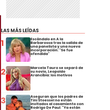
LAS MÁS LEÍDAS
Escándalo en A la
1
Barbarossa tras la salida de
una panelista y una nueva
incorporación: "Se fue
ofendida"
Marcela Tauro se separó de
2
su novio, Leopoldo
Arancibia: los motivos
Aseguran que los padres de
3
Tini Stoessel no están
invitados al casamiento con
Rodrigo De Paul: "Ya están