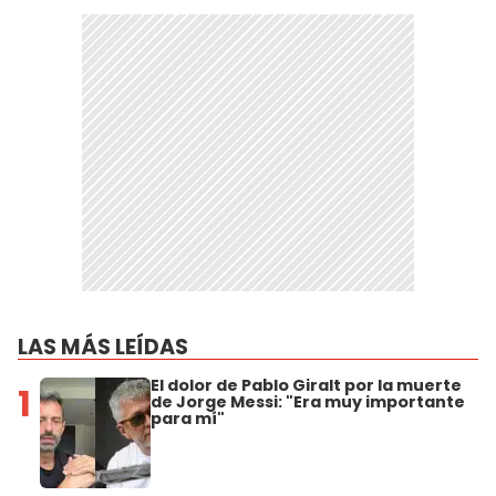
LAS MÁS LEÍDAS
El dolor de Pablo Giralt por la muerte
1
de Jorge Messi: "Era muy importante
para mí"