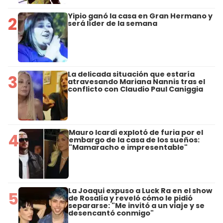
Yipio ganó la casa en Gran Hermano y
2
será líder de la semana
La delicada situación que estaría
3
atravesando Mariana Nannis tras el
conflicto con Claudio Paul Caniggia
Mauro Icardi explotó de furia por el
4
embargo de la casa de los sueños:
"Mamaracho e impresentable"
La Joaqui expuso a Luck Ra en el show
5
de Rosalía y reveló cómo le pidió
separarse: "Me invitó a un viaje y se
desencantó conmigo"