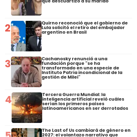
que descuartizó a su marido
Quirno reconoció que el gobierno de
2
Lula solicitó el retiro del embajador
argentino en Brasil
Cachanosky renunció a una
3
fundación porque "se ha
transformado en una especie de
Instituto Patria incondicional de la
gestión de Milei"
Tercera Guerra Mundial: la
4
inteligencia artificial reveló cuáles
serían los primeros países
latinoamericanos en ser derrotados
The Last of Us cambiará de género en
5
2027: el volantazo narrativo que