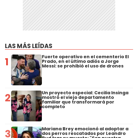
LAS MÁS LEÍDAS
Fuerte operativo en el cementerio El
1
Prado, en el último adiós a Jorge
Messi: se prohibió el uso de drones
Un proyecto especial: Cecilia Insinga
2
mostró el viejo departamento
familiar que transformará por
completo
Mariana Brey emocionó al adoptar a
3
dos perros rescatados por Leandro