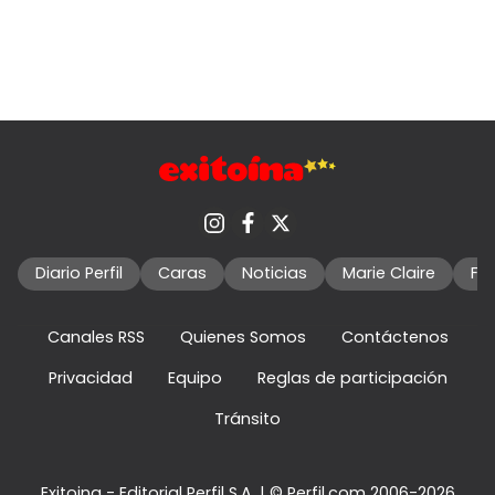
Diario Perfil
Caras
Noticias
Marie Claire
Fo
Canales RSS
Quienes Somos
Contáctenos
Privacidad
Equipo
Reglas de participación
Tránsito
Exitoina - Editorial Perfil S.A.
| © Perfil.com 2006-2026