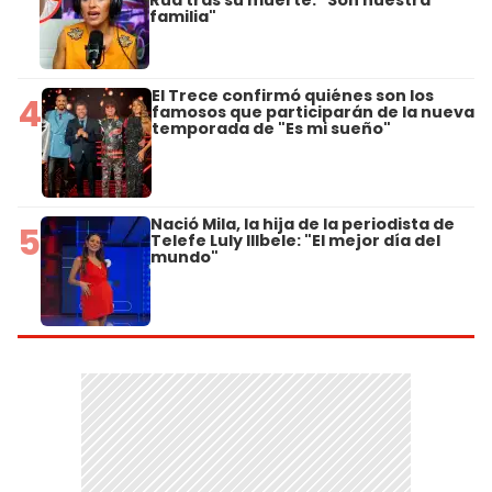
Rud tras su muerte: "Son nuestra
familia"
El Trece confirmó quiénes son los
4
famosos que participarán de la nueva
temporada de "Es mi sueño"
Nació Mila, la hija de la periodista de
5
Telefe Luly Illbele: "El mejor día del
mundo"