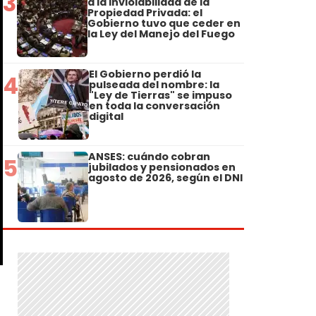
3
a la Inviolabilidad de la
Propiedad Privada: el
Gobierno tuvo que ceder en
la Ley del Manejo del Fuego
El Gobierno perdió la
4
pulseada del nombre: la
"Ley de Tierras" se impuso
en toda la conversación
digital
ANSES: cuándo cobran
5
jubilados y pensionados en
agosto de 2026, según el DNI