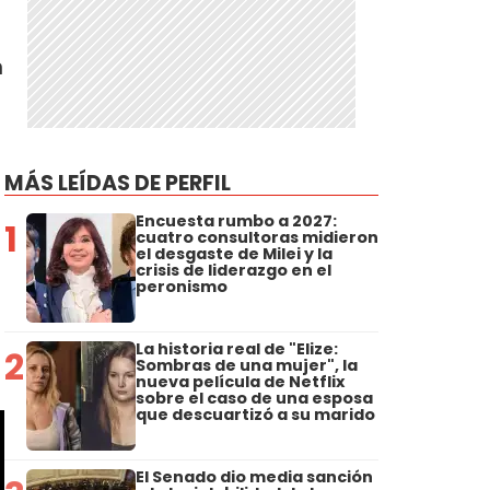
n
d
MÁS LEÍDAS DE PERFIL
Encuesta rumbo a 2027:
1
cuatro consultoras midieron
el desgaste de Milei y la
crisis de liderazgo en el
peronismo
La historia real de "Elize:
2
Sombras de una mujer", la
nueva película de Netflix
sobre el caso de una esposa
que descuartizó a su marido
El Senado dio media sanción