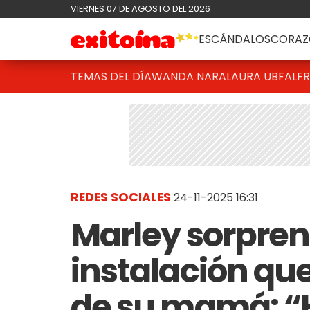
VIERNES 07 DE AGOSTO DEL 2026
ESCÁNDALOS
CORAZ
TEMAS DEL DÍA
WANDA NARA
LAURA UBFAL
F
REDES SOCIALES
24-11-2025 16:31
Marley sorprend
instalación que
de su mamá: “H