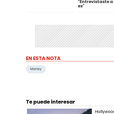
"Entrevistaste a
ex"
EN ESTA NOTA
Marley