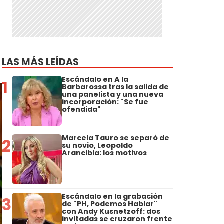
LAS MÁS LEÍDAS
Escándalo en A la
1
Barbarossa tras la salida de
una panelista y una nueva
incorporación: "Se fue
ofendida"
Marcela Tauro se separó de
2
su novio, Leopoldo
Arancibia: los motivos
Escándalo en la grabación
3
de "PH, Podemos Hablar"
con Andy Kusnetzoff: dos
invitadas se cruzaron frente