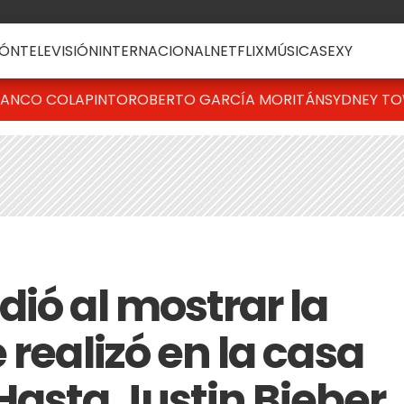
ÓN
TELEVISIÓN
INTERNACIONAL
NETFLIX
MÚSICA
SEXY
RANCO COLAPINTO
ROBERTO GARCÍA MORITÁN
SYDNEY T
ió al mostrar la
 realizó en la casa
asta Justin Bieber