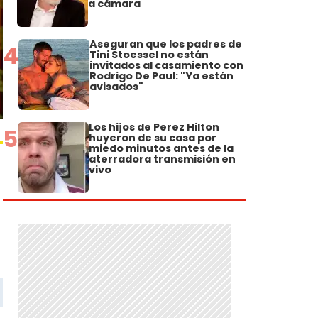
a cámara
Aseguran que los padres de
4
Tini Stoessel no están
invitados al casamiento con
Rodrigo De Paul: "Ya están
avisados"
Los hijos de Perez Hilton
5
huyeron de su casa por
miedo minutos antes de la
aterradora transmisión en
vivo