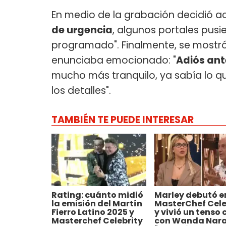
En medio de la grabación decidió ac
de urgencia
, algunos portales pusie
programado". Finalmente, se mostró
enunciaba emocionado: "
Adiós ant
mucho más tranquilo, ya sabía lo qu
los detalles".
TAMBIÉN TE PUEDE INTERESAR
Rating: cuánto midió
Marley debutó e
la emisión del Martín
MasterChef Cele
Fierro Latino 2025 y
y vivió un tenso 
Masterchef Celebrity
con Wanda Nara