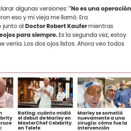
larar algunas versiones:
"No es una operación
ron eso y mi vieja me llamó. Era
 junto al
Doctor Robert Kaufer
mientras
eojos para siempre.
Es la segunda vez, estoy
e venía. Los dos ojos listos. Ahora veo todos
n
Rating: cuánto midió
Marley se sometió
brity
el debut de Marley en
nuevamente a una
cruce
MasterChef Celebrity
cirugía: cómo fue la
:
en Telefe
intervención